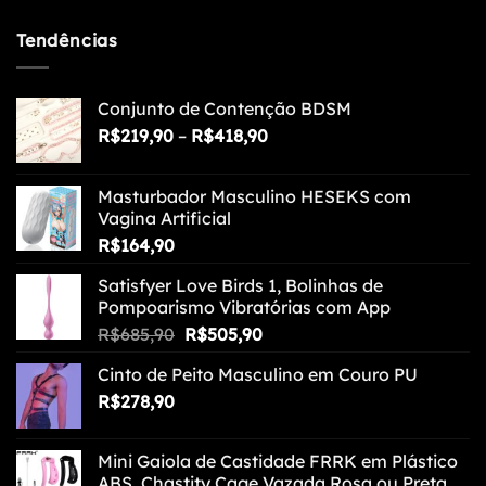
Tendências
Conjunto de Contenção BDSM
Faixa
R$
219,90
–
R$
418,90
de
preço:
Masturbador Masculino HESEKS com
R$219,90
Vagina Artificial
através
R$
164,90
R$418,90
Satisfyer Love Birds 1, Bolinhas de
Pompoarismo Vibratórias com App
O
O
R$
685,90
R$
505,90
preço
preço
Cinto de Peito Masculino em Couro PU
original
atual
R$
278,90
era:
é:
R$685,90.
R$505,90.
Mini Gaiola de Castidade FRRK em Plástico
ABS, Chastity Cage Vazada Rosa ou Preta