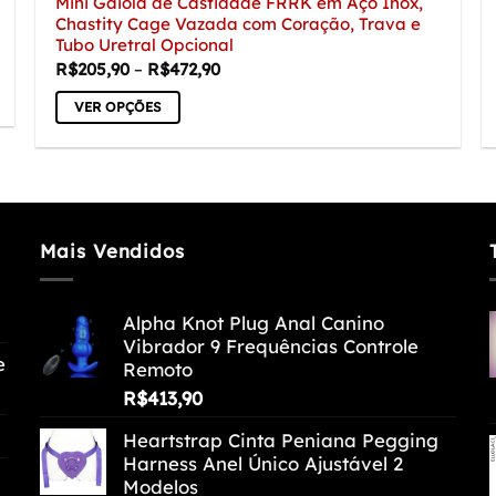
Mini Gaiola de Castidade FRRK em Aço Inox,
Chastity Cage Vazada com Coração, Trava e
Tubo Uretral Opcional
Faixa
R$
205,90
–
R$
472,90
de
preço:
VER OPÇÕES
R$205,90
através
Este
R$472,90
produto
tem
várias
variantes.
Mais Vendidos
As
opções
Alpha Knot Plug Anal Canino
podem
Vibrador 9 Frequências Controle
ser
e
Remoto
escolhidas
R$
413,90
na
página
Heartstrap Cinta Peniana Pegging
do
Harness Anel Único Ajustável 2
produto
Modelos