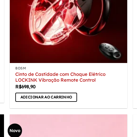
BDSM
Cinto de Castidade com Choque Elétrico
LOCKINK Vibração Remote Control
R$
698,90
ADICIONAR AO CARRINHO
Novo