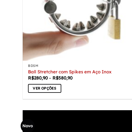
BDSM
Ball Stretcher com Spikes em Aço Inox
Faixa
R$
280,90
–
R$
580,90
de
preço:
VER OPÇÕES
R$280,90
através
Este
R$580,90
produto
tem
várias
variantes.
Novo
As