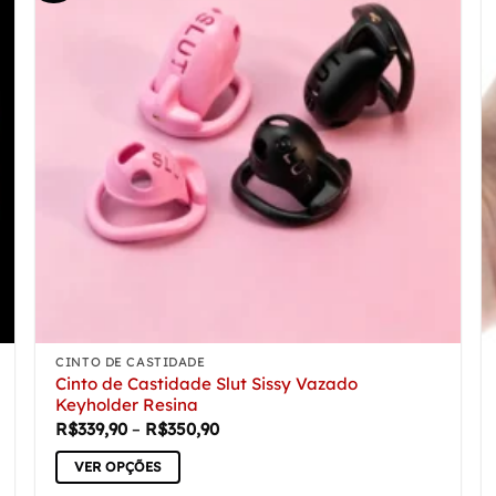
CINTO DE CASTIDADE
Cinto de Castidade Slut Sissy Vazado
Keyholder Resina
Faixa
R$
339,90
–
R$
350,90
de
preço:
VER OPÇÕES
R$339,90
através
Este