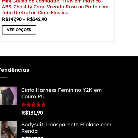
Mini Gaiola de Castidade FRRK em Plástico
ABS, Chastity Cage Vazada Rosa ou Preta com
Tubo Uretral ou Cinto Elástico
Faixa
R$
147,90
–
R$
342,90
de
preço:
VER OPÇÕES
R$147,90
através
Este
R$342,90
produto
tem
várias
variantes.
Tendências
As
opções
Cinto Harness Feminino Y2K em
podem
Couro PU
ser
escolhidas
na
Avaliação
R$
131,90
5.00
de 5
página
Bodysuit Transparente Ellolace com
do
Renda
produto