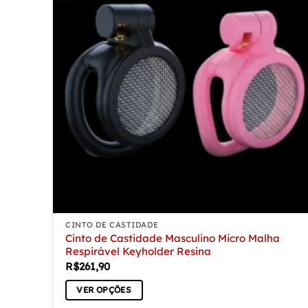
opções
podem
ser
escolhidas
na
página
do
produto
CINTO DE CASTIDADE
Cinto de Castidade Masculino Micro Malha
Respirável Keyholder Resina
R$
261,90
VER OPÇÕES
Este