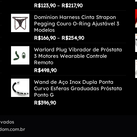
Faixa
R$
123,90
–
R$
217,90
de
Dominion Harness Cinta Strapon
preço:
Pegging Couro O-Ring Ajustável 3
R$123,90
Modelos
através
Faixa
R$
166,90
–
R$
254,90
R$217,90
de
Warlord Plug Vibrador de Próstata
preço:
3 Motores Wearable Controle
R$166,90
Remoto
através
R$
498,90
R$254,90
Wand de Aço Inox Dupla Ponta
Curvo Esferas Graduadas Próstata
Ponto G
R$
396,90
ervados
mdom.com.br