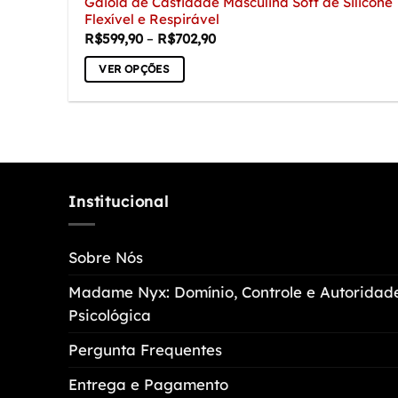
Gaiola de Castidade Masculina Soft de Silicone
Flexível e Respirável
Faixa
R$
599,90
–
R$
702,90
de
preço:
VER OPÇÕES
R$599,90
através
Este
R$702,90
produto
tem
várias
variantes.
As
Institucional
opções
podem
Sobre Nós
ser
escolhidas
Madame Nyx: Domínio, Controle e Autoridad
na
Psicológica
página
do
Pergunta Frequentes
produto
Entrega e Pagamento