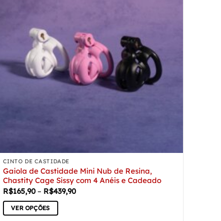
As
opções
podem
ser
escolhidas
na
página
do
produto
CINTO DE CASTIDADE
Gaiola de Castidade Mini Nub de Resina,
Chastity Cage Sissy com 4 Anéis e Cadeado
Faixa
R$
165,90
–
R$
439,90
de
preço:
VER OPÇÕES
R$165,90
através
Este