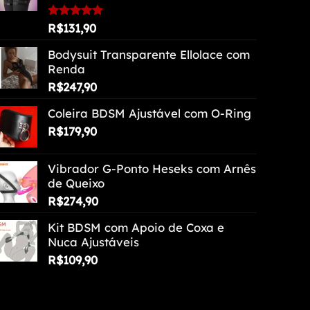
escolhidas
na
Avaliação
R$
131,90
5.00
de 5
página
Bodysuit Transparente Ellolace com
do
Renda
produto
R$
247,90
Coleira BDSM Ajustável com O-Ring
R$
179,90
Vibrador G-Ponto Heseks com Arnês
de Queixo
R$
274,90
Kit BDSM com Apoio de Coxa e
Nuca Ajustáveis
R$
109,90