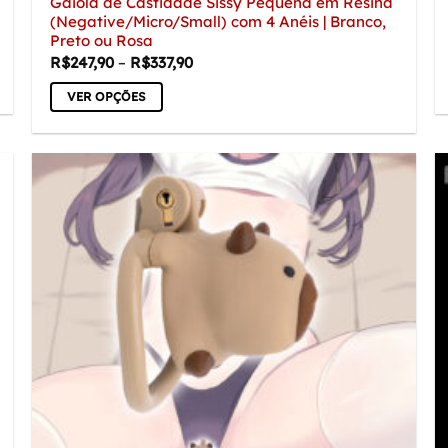
Gaiola de Castidade Sissy Pequena em Resina
(Negative/Micro/Small) com 4 Anéis | Branco,
Preto ou Rosa
Faixa
R$
247,90
–
R$
337,90
de
preço:
VER OPÇÕES
R$247,90
através
Este
R$337,90
produto
tem
várias
variantes.
As
opções
podem
ser
escolhidas
na
página
do
produto