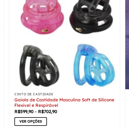
As
opções
podem
ser
escolhidas
na
página
do
produto
CINTO DE CASTIDADE
Gaiola de Castidade Masculina Soft de Silicone
Flexível e Respirável
Faixa
R$
599,90
–
R$
702,90
de
preço:
VER OPÇÕES
R$599,90
através
Este