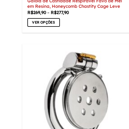
Gaiola de Castidade Respirável Favo de Mel
em Resina, Honeycomb Chastity Cage Leve
Faixa
R$
269,90
–
R$
277,90
de
preço:
VER OPÇÕES
R$269,90
através
Este
R$277,90
produto
tem
várias
variantes.
As
opções
podem
ser
escolhidas
na
página
do
produto