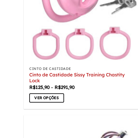
CINTO DE CASTIDADE
Cinto de Castidade Sissy Training Chastity
Lock
Faixa
R$
125,90
–
R$
291,90
de
preço:
VER OPÇÕES
R$125,90
através
Este
R$291,90
produto
tem
várias
variantes.