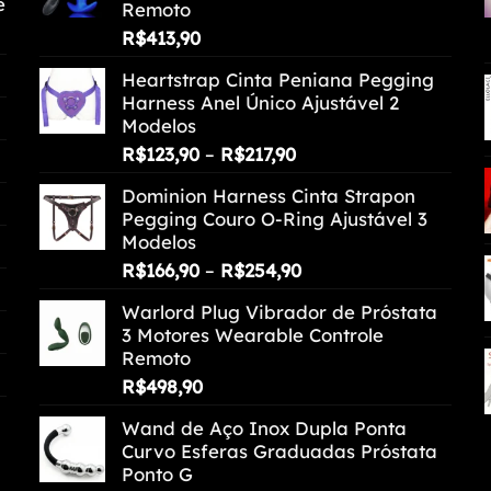
e
Remoto
R$
413,90
Heartstrap Cinta Peniana Pegging
Harness Anel Único Ajustável 2
Modelos
Faixa
R$
123,90
–
R$
217,90
de
Dominion Harness Cinta Strapon
preço:
Pegging Couro O-Ring Ajustável 3
R$123,90
Modelos
através
Faixa
R$
166,90
–
R$
254,90
R$217,90
de
Warlord Plug Vibrador de Próstata
preço:
3 Motores Wearable Controle
R$166,90
Remoto
através
R$
498,90
R$254,90
Wand de Aço Inox Dupla Ponta
Curvo Esferas Graduadas Próstata
Ponto G