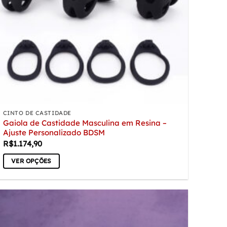
CINTO DE CASTIDADE
Gaiola de Castidade Masculina em Resina –
Ajuste Personalizado BDSM
R$
1.174,90
VER OPÇÕES
Este
produto
tem
várias
variantes.