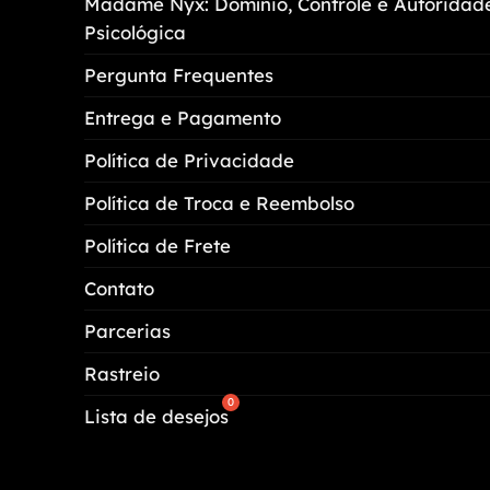
Madame Nyx: Domínio, Controle e Autoridad
na
Psicológica
página
do
Pergunta Frequentes
produto
Entrega e Pagamento
Política de Privacidade
Política de Troca e Reembolso
Política de Frete
Contato
Parcerias
Rastreio
Lista de desejos