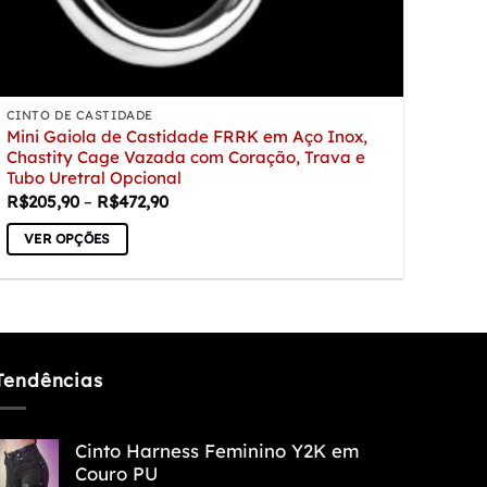
CINTO DE CASTIDADE
Mini Gaiola de Castidade FRRK em Aço Inox,
Chastity Cage Vazada com Coração, Trava e
Tubo Uretral Opcional
Faixa
R$
205,90
–
R$
472,90
de
preço:
VER OPÇÕES
R$205,90
através
Este
R$472,90
produto
tem
várias
variantes.
Tendências
As
opções
Cinto Harness Feminino Y2K em
podem
Couro PU
ser