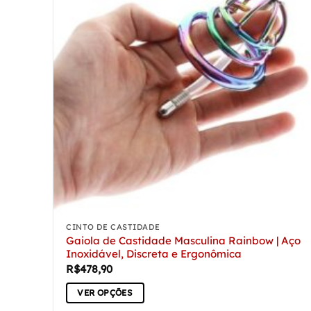
As
opções
podem
ser
escolhidas
na
página
do
produto
CINTO DE CASTIDADE
Gaiola de Castidade Masculina Rainbow | Aço
Inoxidável, Discreta e Ergonômica
R$
478,90
VER OPÇÕES
Este