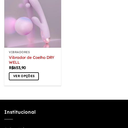
VIBRADORES
Vibrador de Coelho DRY
WELL
R$
653,90
VER OPÇÕES
Este
produto
tem
várias
variantes.
Institucional
As
opções
podem