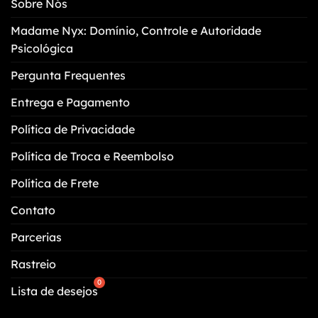
Sobre Nós
ser
escolhidas
Madame Nyx: Domínio, Controle e Autoridade
na
Psicológica
página
do
Pergunta Frequentes
produto
Entrega e Pagamento
Política de Privacidade
Política de Troca e Reembolso
Política de Frete
Contato
Parcerias
Rastreio
Lista de desejos