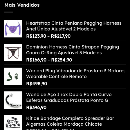
Mais Vendidos
Heartstrap Cinta Peniana Pegging Harness
Anel Único Ajustável 2 Modelos
Faixa
R$
123,90
–
R$
217,90
de
Dominion Harness Cinta Strapon Pegging
preço:
Couro O-Ring Ajustável 3 Modelos
R$123,90
Faixa
R$
166,90
–
R$
254,90
através
de
R$217,90
Warlord Plug Vibrador de Próstata 3 Motores
preço:
Wearable Controle Remoto
R$166,90
R$
498,90
através
R$254,90
Wand de Aço Inox Dupla Ponta Curvo
Esferas Graduadas Próstata Ponto G
R$
396,90
Kit de Bondage Completo Spreader Bar
Algemas Coleira Mordaça Chicote