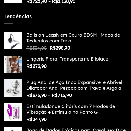
Faixa
R$
722,90
–
R$
1.138,90
de
preço:
Tendências
R$722,90
através
R$1.138,90
Balls on Leash em Couro BDSM | Maca de
Testículos com Trela
O
O
R$
334,90
R$
298,90
preço
preço
Lingerie Floral Transparente Ellolace
original
atual
R$
273,90
era:
é:
R$334,90.
R$298,90.
Plug Anal de Aço Inox Expansível e Abrível,
Dilatador Anal Pesado com Trava e Argola
Faixa
R$
375,90
–
R$
715,90
de
Estimulador de Clitóris com 7 Modos de
preço:
Vibração e Estímulo no Ponto G
R$375,90
R$
247,90
através
R$715,90
Jogo de Dados Eróticos para Casal Sex Dice