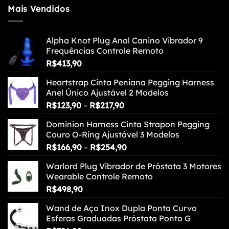
Mais Vendidos
Alpha Knot Plug Anal Canino Vibrador 9
Frequências Controle Remoto
R$
413,90
Heartstrap Cinta Peniana Pegging Harness
Anel Único Ajustável 2 Modelos
Faixa
R$
123,90
–
R$
217,90
de
Dominion Harness Cinta Strapon Pegging
preço:
Couro O-Ring Ajustável 3 Modelos
R$123,90
Faixa
R$
166,90
–
R$
254,90
através
de
R$217,90
Warlord Plug Vibrador de Próstata 3 Motores
preço:
Wearable Controle Remoto
R$166,90
R$
498,90
através
R$254,90
Wand de Aço Inox Dupla Ponta Curvo
Esferas Graduadas Próstata Ponto G