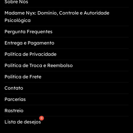
Sobre Nós
ser
escolhidas
Madame Nyx: Domínio, Controle e Autoridade
na
Psicológica
página
do
Pergunta Frequentes
produto
Entrega e Pagamento
Política de Privacidade
Política de Troca e Reembolso
Política de Frete
Contato
Parcerias
Rastreio
Lista de desejos