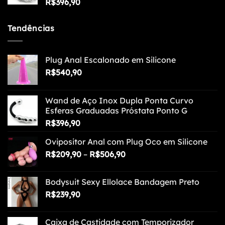
R$
396,90
Tendências
Plug Anal Escalonado em Silicone
R$
540,90
Wand de Aço Inox Dupla Ponta Curvo
Esferas Graduadas Próstata Ponto G
R$
396,90
Ovipositor Anal com Plug Oco em Silicone
Faixa
R$
209,90
–
R$
506,90
de
preço:
Bodysuit Sexy Ellolace Bandagem Preto
R$209,90
R$
239,90
através
R$506,90
Caixa de Castidade com Temporizador