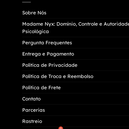
opções
Sobre Nós
podem
ser
Madame Nyx: Domínio, Controle e Autoridad
escolhidas
Psicológica
na
página
Pergunta Frequentes
do
Entrega e Pagamento
produto
Política de Privacidade
Política de Troca e Reembolso
Política de Frete
Contato
Parcerias
Rastreio