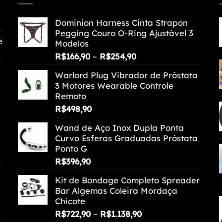
Dominion Harness Cinta Strapon
Pegging Couro O-Ring Ajustável 3
e
Modelos
Faixa
R$
166,90
–
R$
254,90
de
Warlord Plug Vibrador de Próstata
preço:
3 Motores Wearable Controle
R$166,90
Remoto
através
R$
498,90
R$254,90
Wand de Aço Inox Dupla Ponta
Curvo Esferas Graduadas Próstata
Ponto G
R$
396,90
Kit de Bondage Completo Spreader
Bar Algemas Coleira Mordaça
Chicote
Faixa
R$
722,90
–
R$
1.138,90