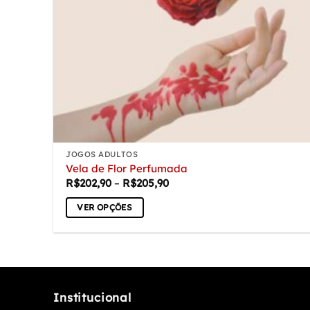
JOGOS ADULTOS
Vela de Flor Perfumada
Faixa
R$
202,90
–
R$
205,90
de
preço:
VER OPÇÕES
R$202,90
através
Este
R$205,90
produto
tem
várias
variantes.
Institucional
As