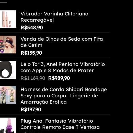
Vibrador Varinha Clitoriano
Recarregável
R$
548,90
Venda de Olhos de Seda com Fita
de Cetim
R$
135,90
Lelo Tor 3, Anel Peniano Vibratório
com App e 8 Modos de Prazer
O
O
R$
1.169,90
R$
989,90
preço
preço
Harness de Corda Shibari Bondage
original
atual
Sexy para o Corpo | Lingerie de
era:
é:
Amarração Erótica
R$1.169,90.
R$989,90.
R$
197,90
Plug Anal Fantasia Vibratório
Controle Remoto Base T Ventosa