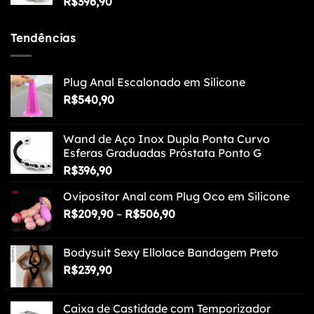
R$
396,90
Tendências
Plug Anal Escalonado em Silicone
R$
540,90
Wand de Aço Inox Dupla Ponta Curvo
Esferas Graduadas Próstata Ponto G
R$
396,90
Ovipositor Anal com Plug Oco em Silicone
Faixa
R$
209,90
–
R$
506,90
de
preço:
Bodysuit Sexy Ellolace Bandagem Preto
R$209,90
R$
239,90
através
R$506,90
Caixa de Castidade com Temporizador