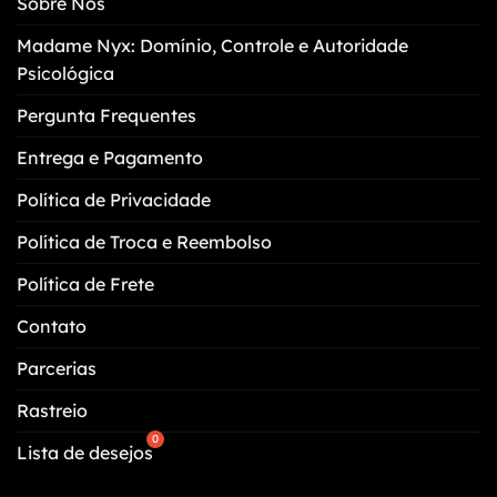
Sobre Nós
ser
escolhidas
Madame Nyx: Domínio, Controle e Autoridade
na
Psicológica
página
do
Pergunta Frequentes
produto
Entrega e Pagamento
Política de Privacidade
Política de Troca e Reembolso
Política de Frete
Contato
Parcerias
Rastreio
Lista de desejos