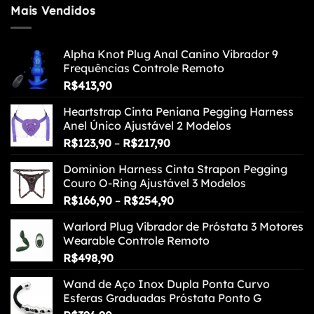
Mais Vendidos
Alpha Knot Plug Anal Canino Vibrador 9
Frequências Controle Remoto
R$
413,90
Heartstrap Cinta Peniana Pegging Harness
Anel Único Ajustável 2 Modelos
Faixa
R$
123,90
–
R$
217,90
de
Dominion Harness Cinta Strapon Pegging
preço:
Couro O-Ring Ajustável 3 Modelos
R$123,90
Faixa
R$
166,90
–
R$
254,90
através
de
R$217,90
Warlord Plug Vibrador de Próstata 3 Motores
preço:
Wearable Controle Remoto
R$166,90
R$
498,90
através
R$254,90
Wand de Aço Inox Dupla Ponta Curvo
Esferas Graduadas Próstata Ponto G