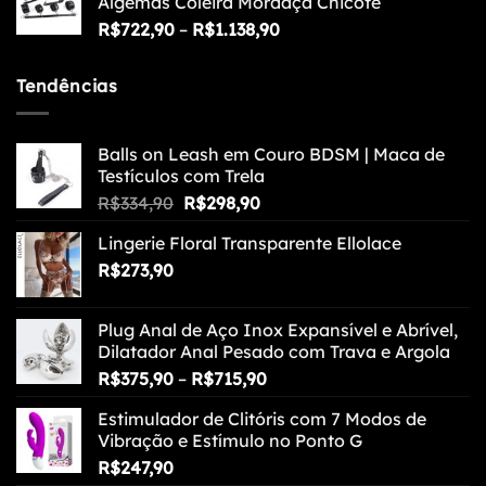
Algemas Coleira Mordaça Chicote
Faixa
R$
722,90
–
R$
1.138,90
de
preço:
Tendências
R$722,90
através
R$1.138,90
Balls on Leash em Couro BDSM | Maca de
Testículos com Trela
O
O
R$
334,90
R$
298,90
preço
preço
Lingerie Floral Transparente Ellolace
original
atual
R$
273,90
era:
é:
R$334,90.
R$298,90.
Plug Anal de Aço Inox Expansível e Abrível,
Dilatador Anal Pesado com Trava e Argola
Faixa
R$
375,90
–
R$
715,90
de
Estimulador de Clitóris com 7 Modos de
preço:
Vibração e Estímulo no Ponto G
R$375,90
R$
247,90
através