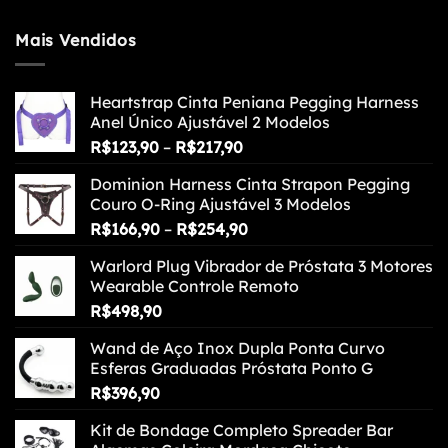
Mais Vendidos
Heartstrap Cinta Peniana Pegging Harness
Anel Único Ajustável 2 Modelos
Faixa
R$
123,90
–
R$
217,90
de
Dominion Harness Cinta Strapon Pegging
preço:
Couro O-Ring Ajustável 3 Modelos
R$123,90
Faixa
R$
166,90
–
R$
254,90
através
de
R$217,90
Warlord Plug Vibrador de Próstata 3 Motores
preço:
Wearable Controle Remoto
R$166,90
R$
498,90
através
R$254,90
Wand de Aço Inox Dupla Ponta Curvo
Esferas Graduadas Próstata Ponto G
R$
396,90
Kit de Bondage Completo Spreader Bar