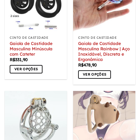
opções
podem
podem
ser
ser
escolhidas
escolhidas
na
na
página
página
do
CINTO DE CASTIDADE
CINTO DE CASTIDADE
do
produto
Gaiola de Castidade
Gaiola de Castidade
produto
Masculina Minúscula
Masculina Rainbow | Aço
com Cateter
Inoxidável, Discreta e
Ergonômica
R$
331,90
R$
478,90
VER OPÇÕES
VER OPÇÕES
Este
Este
produto
produto
tem
tem
várias
várias
variantes.
variantes.
As
As
opções
opções
podem
podem
ser
ser
escolhidas