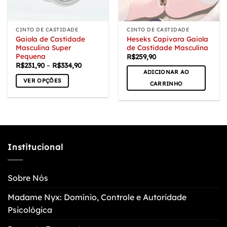
escolhidas
na
na
página
página
do
CINTO DE CASTIDADE
CINTO DE CASTIDADE
do
produto
Gaiola de Castidade
Heseks Capivara Gaiola
produto
Masculina Super
de Castidade Masculina
Pequena
R$
259,90
Faixa
R$
231,90
–
R$
334,90
de
ADICIONAR AO
preço:
VER OPÇÕES
CARRINHO
R$231,90
através
Este
R$334,90
produto
tem
várias
variantes.
As
Institucional
opções
podem
Sobre Nós
ser
escolhidas
Madame Nyx: Domínio, Controle e Autoridade
na
Psicológica
página
do