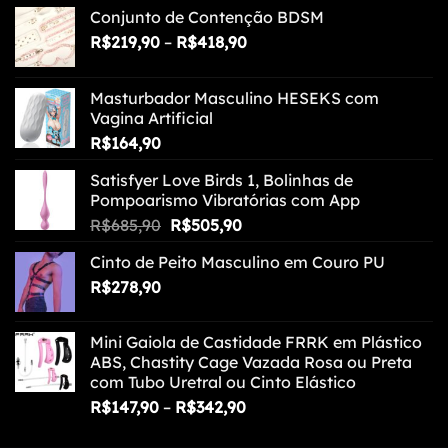
Conjunto de Contenção BDSM
Faixa
R$
219,90
–
R$
418,90
de
preço:
Masturbador Masculino HESEKS com
R$219,90
Vagina Artificial
através
R$
164,90
R$418,90
Satisfyer Love Birds 1, Bolinhas de
Pompoarismo Vibratórias com App
O
O
R$
685,90
R$
505,90
preço
preço
Cinto de Peito Masculino em Couro PU
original
atual
R$
278,90
era:
é:
R$685,90.
R$505,90.
Mini Gaiola de Castidade FRRK em Plástico
ABS, Chastity Cage Vazada Rosa ou Preta
com Tubo Uretral ou Cinto Elástico
Faixa
R$
147,90
–
R$
342,90
de