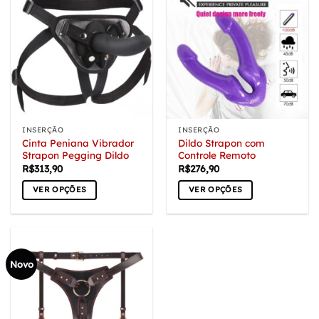
INSERÇÃO
INSERÇÃO
Cinta Peniana Vibrador
Dildo Strapon com
Strapon Pegging Dildo
Controle Remoto
R$
313,90
R$
276,90
VER OPÇÕES
VER OPÇÕES
Este
Este
produto
produto
tem
tem
várias
várias
Novo
variantes.
variantes.
As
As
opções
opções
podem
podem