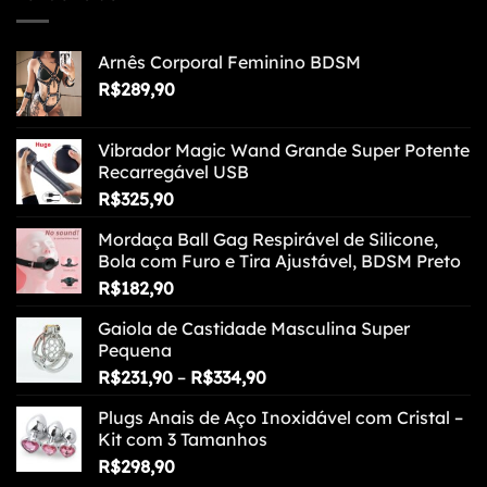
Arnês Corporal Feminino BDSM
R$
289,90
Vibrador Magic Wand Grande Super Potente
Recarregável USB
R$
325,90
Mordaça Ball Gag Respirável de Silicone,
Bola com Furo e Tira Ajustável, BDSM Preto
R$
182,90
Gaiola de Castidade Masculina Super
Pequena
Faixa
R$
231,90
–
R$
334,90
de
Plugs Anais de Aço Inoxidável com Cristal –
preço:
Kit com 3 Tamanhos
R$231,90
R$
298,90
através