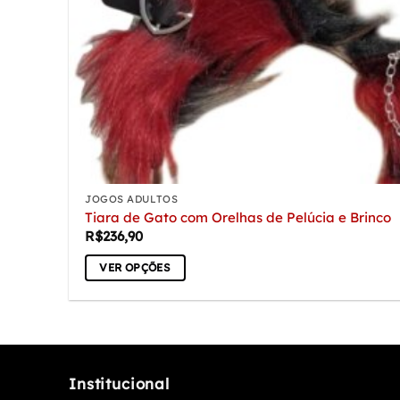
JOGOS ADULTOS
Tiara de Gato com Orelhas de Pelúcia e Brinco
R$
236,90
VER OPÇÕES
Este
produto
tem
várias
variantes.
Institucional
As