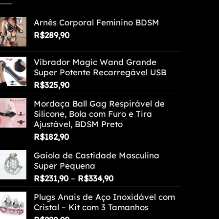
Arnês Corporal Feminino BDSM
R$
289,90
Vibrador Magic Wand Grande
Super Potente Recarregável USB
R$
325,90
Mordaça Ball Gag Respirável de
Silicone, Bola com Furo e Tira
Ajustável, BDSM Preto
R$
182,90
Gaiola de Castidade Masculina
Super Pequena
Faixa
R$
231,90
–
R$
334,90
de
Plugs Anais de Aço Inoxidável com
preço:
Cristal – Kit com 3 Tamanhos
R$231,90