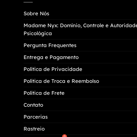
opções
Sobre Nós
podem
ser
Madame Nyx: Domínio, Controle e Autoridad
escolhidas
Psicológica
na
página
Pergunta Frequentes
do
Entrega e Pagamento
produto
Política de Privacidade
Política de Troca e Reembolso
Política de Frete
Contato
Parcerias
Rastreio