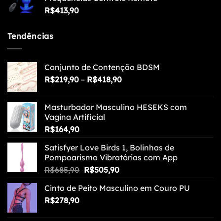
R$
413,90
Tendências
Conjunto de Contenção BDSM
Faixa
R$
219,90
–
R$
418,90
de
preço:
Masturbador Masculino HESEKS com
R$219,90
Vagina Artificial
através
R$
164,90
R$418,90
Satisfyer Love Birds 1, Bolinhas de
Pompoarismo Vibratórias com App
O
O
R$
685,90
R$
505,90
preço
preço
Cinto de Peito Masculino em Couro PU
original
atual
R$
278,90
era:
é:
R$685,90.
R$505,90.