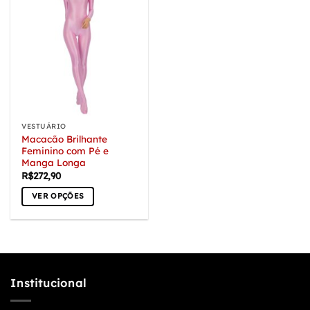
VESTUÁRIO
Macacão Brilhante
Feminino com Pé e
Manga Longa
R$
272,90
VER OPÇÕES
Este
produto
tem
várias
variantes.
Institucional
As
opções