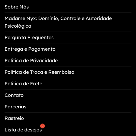
podem
Sobre Nós
ser
escolhidas
Madame Nyx: Domínio, Controle e Autoridade
na
Psicológica
página
do
Pergunta Frequentes
produto
Entrega e Pagamento
Política de Privacidade
Política de Troca e Reembolso
Política de Frete
Contato
Parcerias
Rastreio
Lista de desejos