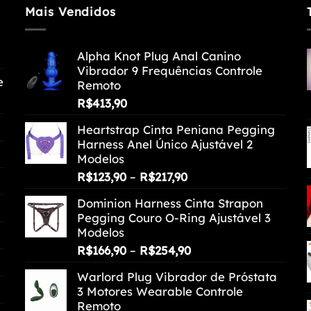
Mais Vendidos
Alpha Knot Plug Anal Canino
Vibrador 9 Frequências Controle
e
Remoto
R$
413,90
Heartstrap Cinta Peniana Pegging
Harness Anel Único Ajustável 2
Modelos
Faixa
R$
123,90
–
R$
217,90
de
Dominion Harness Cinta Strapon
preço:
Pegging Couro O-Ring Ajustável 3
R$123,90
Modelos
através
Faixa
R$
166,90
–
R$
254,90
R$217,90
de
Warlord Plug Vibrador de Próstata
preço:
3 Motores Wearable Controle
R$166,90
Remoto
através