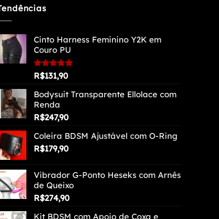
Tendências
Cinto Harness Feminino Y2K em
Couro PU
Avaliação
R$
131,90
5.00
de 5
Bodysuit Transparente Ellolace com
Renda
R$
247,90
Coleira BDSM Ajustável com O-Ring
R$
179,90
Vibrador G-Ponto Heseks com Arnês
de Queixo
R$
274,90
Kit BDSM com Apoio de Coxa e