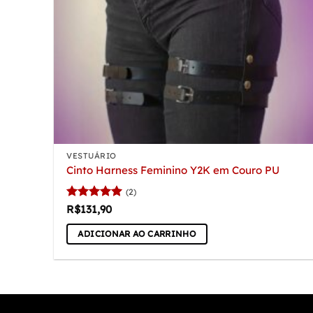
VESTUÁRIO
Cinto Harness Feminino Y2K em Couro PU
(2)
Avaliação
5
R$
131,90
de 5
ADICIONAR AO CARRINHO