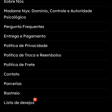
Sobre Nós
ser
escolhidas
Madame Nyx: Domínio, Controle e Autoridade
na
Psicológica
página
do
Pergunta Frequentes
produto
Entrega e Pagamento
Política de Privacidade
Política de Troca e Reembolso
Política de Frete
Contato
Parcerias
Rastreio
Lista de desejos