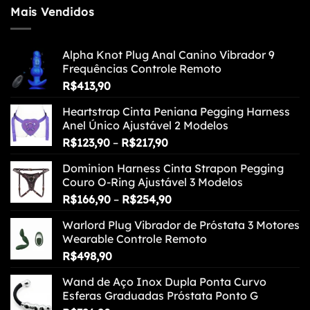
Mais Vendidos
Alpha Knot Plug Anal Canino Vibrador 9
Frequências Controle Remoto
R$
413,90
Heartstrap Cinta Peniana Pegging Harness
Anel Único Ajustável 2 Modelos
Faixa
R$
123,90
–
R$
217,90
de
Dominion Harness Cinta Strapon Pegging
preço:
Couro O-Ring Ajustável 3 Modelos
R$123,90
Faixa
R$
166,90
–
R$
254,90
através
de
R$217,90
Warlord Plug Vibrador de Próstata 3 Motores
preço:
Wearable Controle Remoto
R$166,90
R$
498,90
através
R$254,90
Wand de Aço Inox Dupla Ponta Curvo
Esferas Graduadas Próstata Ponto G