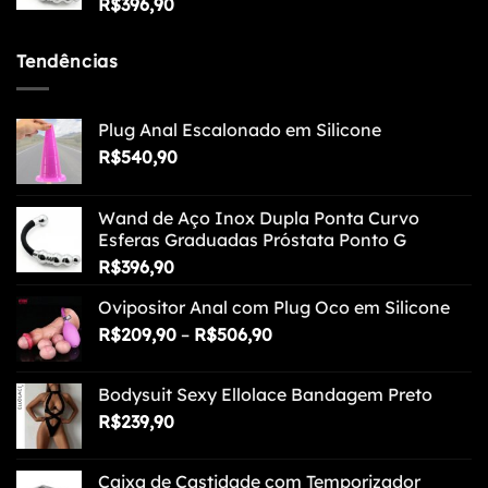
R$
396,90
Tendências
Plug Anal Escalonado em Silicone
R$
540,90
Wand de Aço Inox Dupla Ponta Curvo
Esferas Graduadas Próstata Ponto G
R$
396,90
Ovipositor Anal com Plug Oco em Silicone
Faixa
R$
209,90
–
R$
506,90
de
preço:
Bodysuit Sexy Ellolace Bandagem Preto
R$209,90
R$
239,90
através
R$506,90
Caixa de Castidade com Temporizador