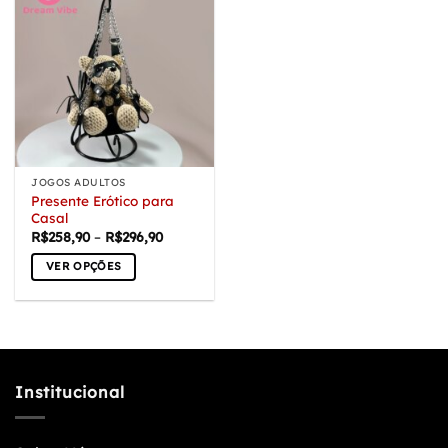
JOGOS ADULTOS
Presente Erótico para
Casal
Faixa
R$
258,90
–
R$
296,90
de
preço:
VER OPÇÕES
R$258,90
através
Este
R$296,90
produto
tem
várias
variantes.
Institucional
As
opções
podem