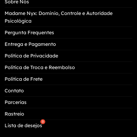
Sobre Nós
ser
escolhidas
Madame Nyx: Domínio, Controle e Autoridade
na
Psicológica
página
do
Pergunta Frequentes
produto
Entrega e Pagamento
Política de Privacidade
Política de Troca e Reembolso
Política de Frete
Contato
Parcerias
Rastreio
Lista de desejos