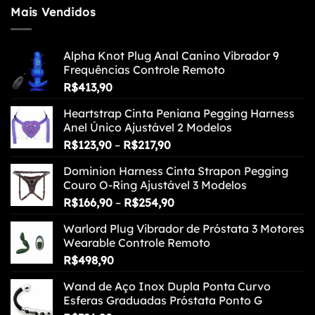
Mais Vendidos
Alpha Knot Plug Anal Canino Vibrador 9
Frequências Controle Remoto
R$
413,90
Heartstrap Cinta Peniana Pegging Harness
Anel Único Ajustável 2 Modelos
Faixa
R$
123,90
–
R$
217,90
de
Dominion Harness Cinta Strapon Pegging
preço:
Couro O-Ring Ajustável 3 Modelos
R$123,90
Faixa
R$
166,90
–
R$
254,90
através
de
R$217,90
Warlord Plug Vibrador de Próstata 3 Motores
preço:
Wearable Controle Remoto
R$166,90
R$
498,90
através
R$254,90
Wand de Aço Inox Dupla Ponta Curvo
Esferas Graduadas Próstata Ponto G