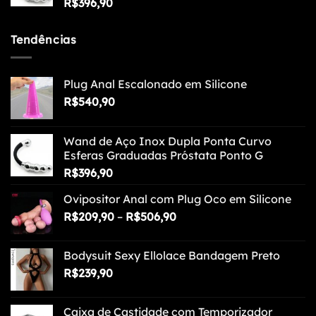
R$
396,90
Tendências
Plug Anal Escalonado em Silicone
R$
540,90
Wand de Aço Inox Dupla Ponta Curvo
Esferas Graduadas Próstata Ponto G
R$
396,90
Ovipositor Anal com Plug Oco em Silicone
Faixa
R$
209,90
–
R$
506,90
de
preço:
Bodysuit Sexy Ellolace Bandagem Preto
R$209,90
R$
239,90
através
R$506,90
Caixa de Castidade com Temporizador