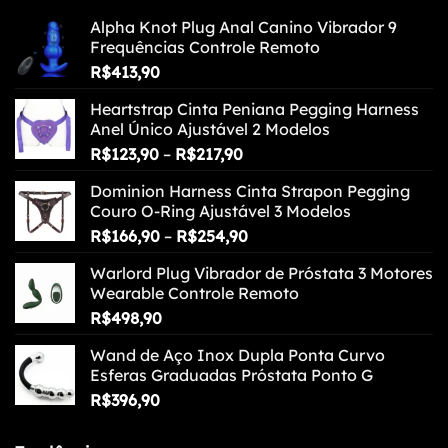
Alpha Knot Plug Anal Canino Vibrador 9
Frequências Controle Remoto
R$
413,90
Heartstrap Cinta Peniana Pegging Harness
Anel Único Ajustável 2 Modelos
Faixa
R$
123,90
–
R$
217,90
de
Dominion Harness Cinta Strapon Pegging
preço:
Couro O-Ring Ajustável 3 Modelos
R$123,90
Faixa
R$
166,90
–
R$
254,90
através
de
R$217,90
Warlord Plug Vibrador de Próstata 3 Motores
preço:
Wearable Controle Remoto
R$166,90
R$
498,90
através
R$254,90
Wand de Aço Inox Dupla Ponta Curvo
Esferas Graduadas Próstata Ponto G
R$
396,90