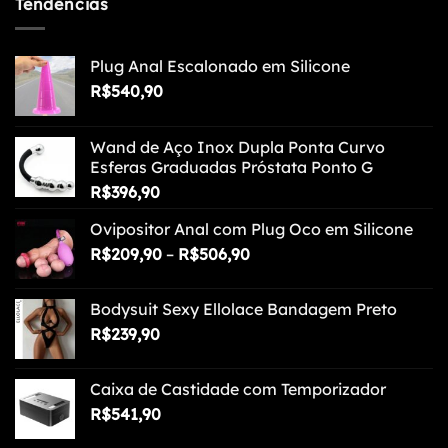
Tendências
Plug Anal Escalonado em Silicone
R$
540,90
Wand de Aço Inox Dupla Ponta Curvo
Esferas Graduadas Próstata Ponto G
R$
396,90
Ovipositor Anal com Plug Oco em Silicone
Faixa
R$
209,90
–
R$
506,90
de
preço:
Bodysuit Sexy Ellolace Bandagem Preto
R$209,90
R$
239,90
através
R$506,90
Caixa de Castidade com Temporizador
R$
541,90