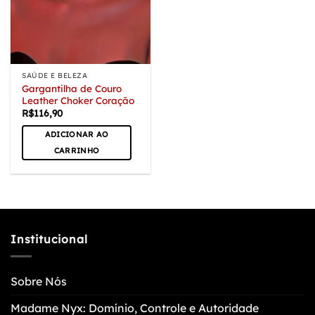
escolhidas
na
página
do
produto
SAÚDE E BELEZA
Gargantilha de Couro
Leather Choker Coração
R$
116,90
ADICIONAR AO
CARRINHO
Institucional
Sobre Nós
Madame Nyx: Domínio, Controle e Autoridade