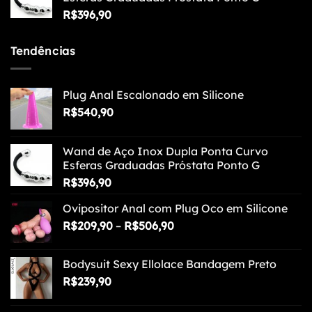
R$
396,90
Tendências
Plug Anal Escalonado em Silicone
R$
540,90
Wand de Aço Inox Dupla Ponta Curvo
Esferas Graduadas Próstata Ponto G
R$
396,90
Ovipositor Anal com Plug Oco em Silicone
Faixa
R$
209,90
–
R$
506,90
de
preço:
Bodysuit Sexy Ellolace Bandagem Preto
R$209,90
R$
239,90
através
R$506,90