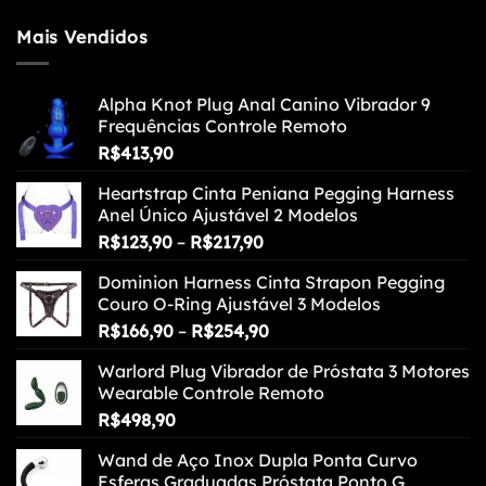
Mais Vendidos
Alpha Knot Plug Anal Canino Vibrador 9
Frequências Controle Remoto
R$
413,90
Heartstrap Cinta Peniana Pegging Harness
Anel Único Ajustável 2 Modelos
Faixa
R$
123,90
–
R$
217,90
de
Dominion Harness Cinta Strapon Pegging
preço:
Couro O-Ring Ajustável 3 Modelos
R$123,90
Faixa
R$
166,90
–
R$
254,90
através
de
R$217,90
Warlord Plug Vibrador de Próstata 3 Motores
preço:
Wearable Controle Remoto
R$166,90
R$
498,90
através
R$254,90
Wand de Aço Inox Dupla Ponta Curvo
Esferas Graduadas Próstata Ponto G