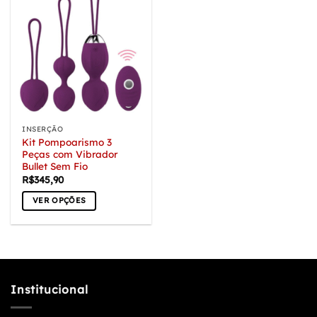
INSERÇÃO
Kit Pompoarismo 3
Peças com Vibrador
Bullet Sem Fio
R$
345,90
VER OPÇÕES
Este
produto
tem
várias
variantes.
Institucional
As
opções