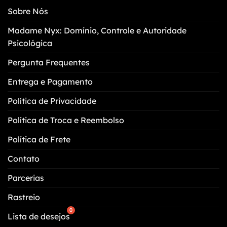
podem
Sobre Nós
ser
escolhidas
Madame Nyx: Domínio, Controle e Autoridade
na
Psicológica
página
do
Pergunta Frequentes
produto
Entrega e Pagamento
Política de Privacidade
Política de Troca e Reembolso
Política de Frete
Contato
Parcerias
Rastreio
Lista de desejos