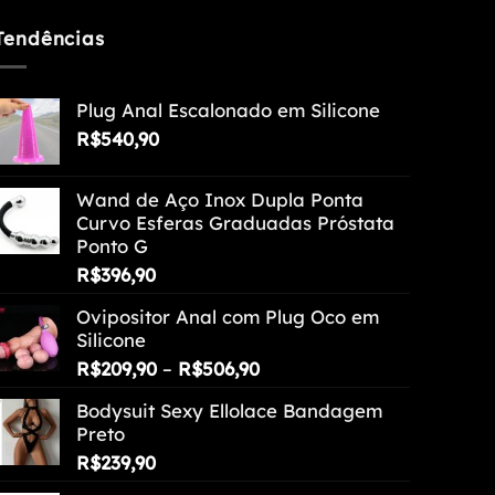
Tendências
Plug Anal Escalonado em Silicone
R$
540,90
Wand de Aço Inox Dupla Ponta
Curvo Esferas Graduadas Próstata
Ponto G
R$
396,90
Ovipositor Anal com Plug Oco em
Silicone
Faixa
R$
209,90
–
R$
506,90
de
Bodysuit Sexy Ellolace Bandagem
preço:
Preto
R$209,90
R$
239,90
através
R$506,90