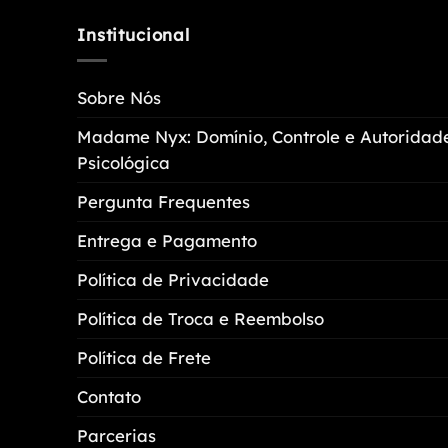
várias
variantes.
Institucional
As
opções
Sobre Nós
podem
ser
Madame Nyx: Domínio, Controle e Autoridad
escolhidas
Psicológica
na
página
Pergunta Frequentes
do
Entrega e Pagamento
produto
Política de Privacidade
Política de Troca e Reembolso
Política de Frete
Contato
Parcerias