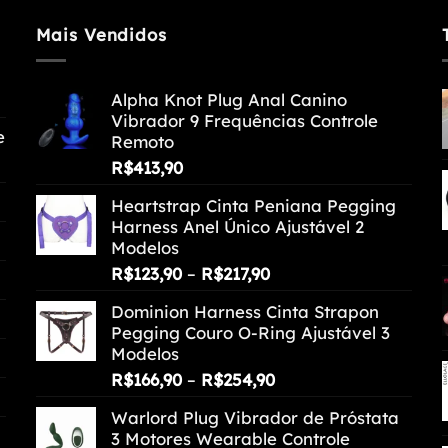
Mais Vendidos
Alpha Knot Plug Anal Canino
Vibrador 9 Frequências Controle
e
Remoto
R$
413,90
Heartstrap Cinta Peniana Pegging
Harness Anel Único Ajustável 2
Modelos
Faixa
R$
123,90
–
R$
217,90
de
Dominion Harness Cinta Strapon
preço:
Pegging Couro O-Ring Ajustável 3
R$123,90
Modelos
através
Faixa
R$
166,90
–
R$
254,90
R$217,90
de
Warlord Plug Vibrador de Próstata
preço:
3 Motores Wearable Controle
R$166,90