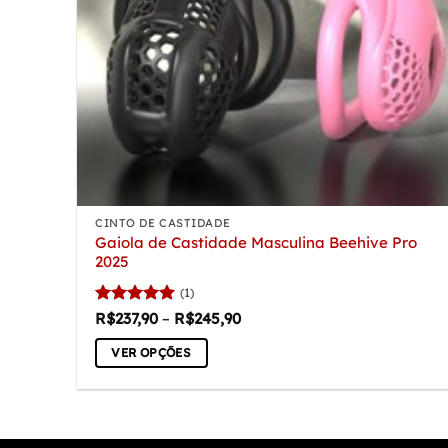
CINTO DE CASTIDADE
Gaiola de Castidade Masculina Beehive Pro
2025
(1)
Avaliação
5
Faixa
R$
237,90
–
R$
245,90
de
de 5
preço:
VER OPÇÕES
R$237,90
através
Este
R$245,90
produto
tem