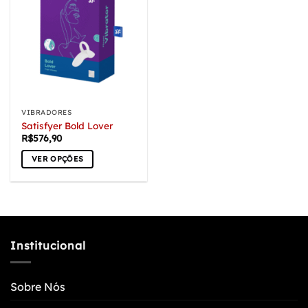
VIBRADORES
Satisfyer Bold Lover
R$
576,90
VER OPÇÕES
Este
produto
tem
várias
variantes.
Institucional
As
opções
podem
Sobre Nós
ser
escolhidas