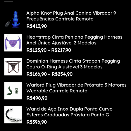
Alpha Knot Plug Anal Canino Vibrador 9
Frequências Controle Remoto
R$
413,90
Heartstrap Cinta Peniana Pegging Harness
Anel Único Ajustável 2 Modelos
Faixa
R$
123,90
–
R$
217,90
de
Dominion Harness Cinta Strapon Pegging
preço:
Couro O-Ring Ajustável 3 Modelos
R$123,90
Faixa
R$
166,90
–
R$
254,90
através
de
R$217,90
Warlord Plug Vibrador de Próstata 3 Motores
preço:
Wearable Controle Remoto
R$166,90
R$
498,90
através
R$254,90
Wand de Aço Inox Dupla Ponta Curvo
Esferas Graduadas Próstata Ponto G
R$
396,90