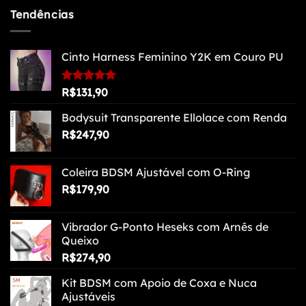
Tendências
Cinto Harness Feminino Y2K em Couro PU
Avaliação
R$
131,90
5.00
de 5
Bodysuit Transparente Ellolace com Renda
R$
247,90
Coleira BDSM Ajustável com O-Ring
R$
179,90
Vibrador G-Ponto Heseks com Arnês de
Queixo
R$
274,90
Kit BDSM com Apoio de Coxa e Nuca
Ajustáveis