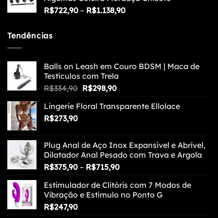
Faixa
R$
722,90
–
R$
1.138,90
de
preço:
Tendências
R$722,90
através
R$1.138,90
Balls on Leash em Couro BDSM | Maca de
Testículos com Trela
O
O
R$
334,90
R$
298,90
preço
preço
Lingerie Floral Transparente Ellolace
original
atual
R$
273,90
era:
é:
R$334,90.
R$298,90.
Plug Anal de Aço Inox Expansível e Abrível,
Dilatador Anal Pesado com Trava e Argola
Faixa
R$
375,90
–
R$
715,90
de
Estimulador de Clitóris com 7 Modos de
preço:
Vibração e Estímulo no Ponto G
R$375,90
R$
247,90
através
R$715,90