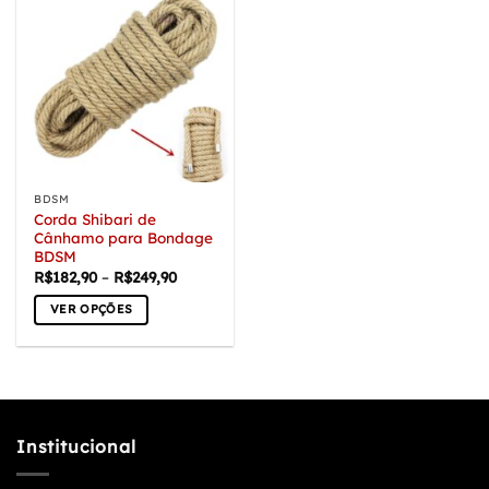
BDSM
Corda Shibari de
Cânhamo para Bondage
BDSM
Faixa
R$
182,90
–
R$
249,90
de
preço:
VER OPÇÕES
R$182,90
através
Este
R$249,90
produto
tem
várias
variantes.
Institucional
As
opções