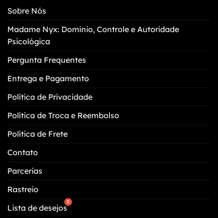
podem
Sobre Nós
ser
escolhidas
Madame Nyx: Domínio, Controle e Autoridade
na
Psicológica
página
do
Pergunta Frequentes
produto
Entrega e Pagamento
Política de Privacidade
Política de Troca e Reembolso
Política de Frete
Contato
Parcerias
Rastreio
Lista de desejos