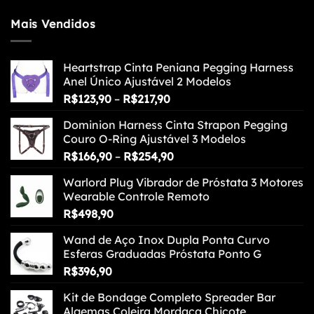
Mais Vendidos
Heartstrap Cinta Peniana Pegging Harness
Anel Único Ajustável 2 Modelos
Faixa
R$
123,90
–
R$
217,90
de
Dominion Harness Cinta Strapon Pegging
preço:
Couro O-Ring Ajustável 3 Modelos
R$123,90
Faixa
R$
166,90
–
R$
254,90
através
de
R$217,90
Warlord Plug Vibrador de Próstata 3 Motores
preço:
Wearable Controle Remoto
R$166,90
R$
498,90
através
R$254,90
Wand de Aço Inox Dupla Ponta Curvo
Esferas Graduadas Próstata Ponto G
R$
396,90
Kit de Bondage Completo Spreader Bar
Algemas Coleira Mordaça Chicote