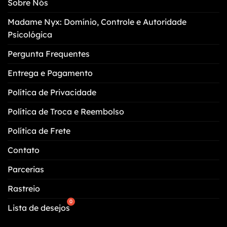
Sobre Nós
ser
escolhidas
Madame Nyx: Domínio, Controle e Autoridade
na
Psicológica
página
do
Pergunta Frequentes
produto
Entrega e Pagamento
Política de Privacidade
Política de Troca e Reembolso
Política de Frete
Contato
Parcerias
Rastreio
Lista de desejos