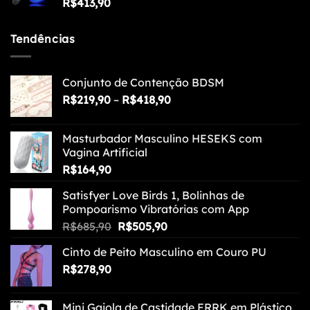
R$
413,90
Tendências
Conjunto de Contenção BDSM
Faixa
R$
219,90
–
R$
418,90
de
preço:
Masturbador Masculino HESEKS com
R$219,90
Vagina Artificial
através
R$
164,90
R$418,90
Satisfyer Love Birds 1, Bolinhas de
Pompoarismo Vibratórias com App
O
O
R$
685,90
R$
505,90
preço
preço
Cinto de Peito Masculino em Couro PU
original
atual
R$
278,90
era:
é:
R$685,90.
R$505,90.
Mini Gaiola de Castidade FRRK em Plástico