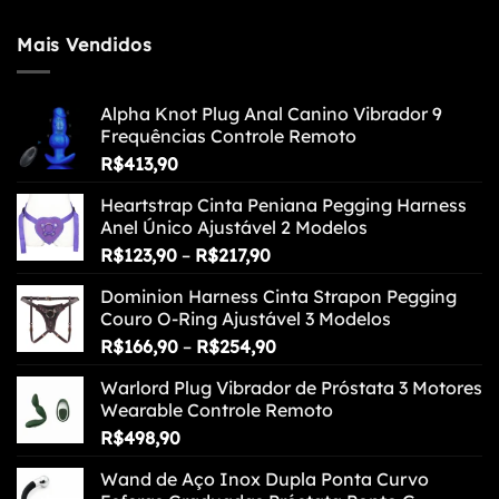
Mais Vendidos
Alpha Knot Plug Anal Canino Vibrador 9
Frequências Controle Remoto
R$
413,90
Heartstrap Cinta Peniana Pegging Harness
Anel Único Ajustável 2 Modelos
Faixa
R$
123,90
–
R$
217,90
de
Dominion Harness Cinta Strapon Pegging
preço:
Couro O-Ring Ajustável 3 Modelos
R$123,90
Faixa
R$
166,90
–
R$
254,90
através
de
R$217,90
Warlord Plug Vibrador de Próstata 3 Motores
preço:
Wearable Controle Remoto
R$166,90
R$
498,90
através
R$254,90
Wand de Aço Inox Dupla Ponta Curvo