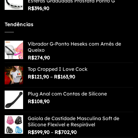
Esferas Graduadas Próstata Ponto G
R$
396,90
Tendências
Vibrador G-Ponto Heseks com Arnês de
Queixo
R$
274,90
Top Cropped I Love Cock
Faixa
R$
121,90
–
R$
163,90
de
preço:
Plug Anal com Contas de Silicone
R$121,90
R$
108,90
através
R$163,90
Gaiola de Castidade Masculina Soft de
Silicone Flexível e Respirável
Faixa
R$
599,90
–
R$
702,90