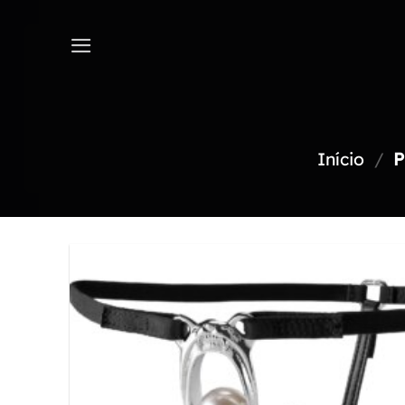
Skip
to
content
Início
/
P