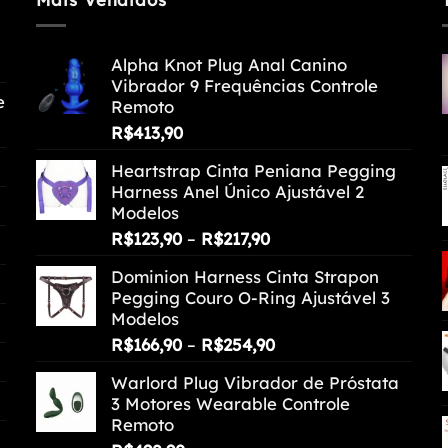
opções
podem
Alpha Knot Plug Anal Canino
ser
Vibrador 9 Frequências Controle
escolhidas
e
Remoto
na
R$
413,90
página
do
Heartstrap Cinta Peniana Pegging
produto
Harness Anel Único Ajustável 2
Modelos
Faixa
R$
123,90
–
R$
217,90
de
Dominion Harness Cinta Strapon
preço:
Pegging Couro O-Ring Ajustável 3
R$123,90
Modelos
através
Faixa
R$
166,90
–
R$
254,90
R$217,90
de
Warlord Plug Vibrador de Próstata
preço:
3 Motores Wearable Controle
R$166,90
Remoto
através