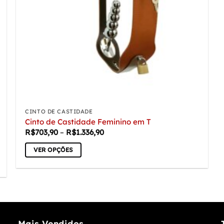
CINTO DE CASTIDADE
Cinto de Castidade Feminino em T
Faixa
R$
703,90
–
R$
1.336,90
de
preço:
VER OPÇÕES
R$703,90
através
Este
R$1.336,90
produto
tem
várias
variantes.
As
Mais Vendidos