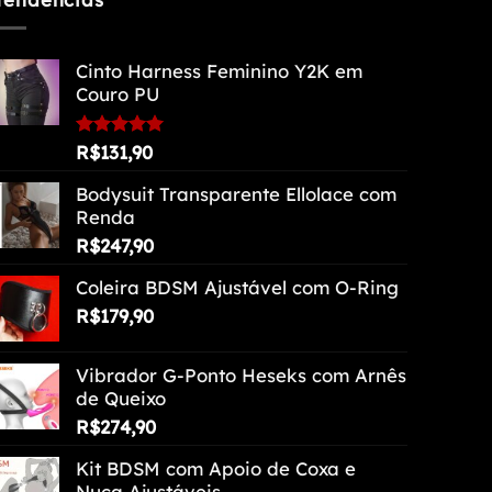
Cinto Harness Feminino Y2K em
Couro PU
Avaliação
R$
131,90
5.00
de 5
Bodysuit Transparente Ellolace com
Renda
R$
247,90
Coleira BDSM Ajustável com O-Ring
R$
179,90
Vibrador G-Ponto Heseks com Arnês
de Queixo
R$
274,90
Kit BDSM com Apoio de Coxa e
Nuca Ajustáveis