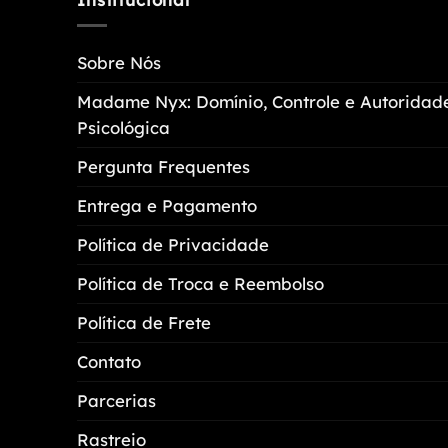
As
opções
Sobre Nós
podem
ser
Madame Nyx: Domínio, Controle e Autoridad
escolhidas
Psicológica
na
página
Pergunta Frequentes
do
Entrega e Pagamento
produto
Política de Privacidade
Política de Troca e Reembolso
Política de Frete
Contato
Parcerias
Rastreio