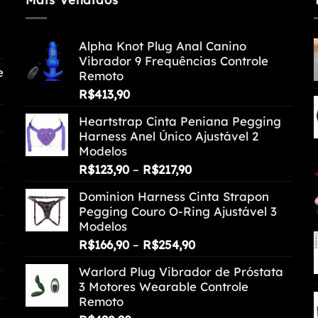
Alpha Knot Plug Anal Canino
Vibrador 9 Frequências Controle
e
Remoto
R$
413,90
Heartstrap Cinta Peniana Pegging
Harness Anel Único Ajustável 2
Modelos
Faixa
R$
123,90
–
R$
217,90
de
Dominion Harness Cinta Strapon
preço:
Pegging Couro O-Ring Ajustável 3
R$123,90
Modelos
através
Faixa
R$
166,90
–
R$
254,90
R$217,90
de
Warlord Plug Vibrador de Próstata
preço:
3 Motores Wearable Controle
R$166,90
Remoto
através