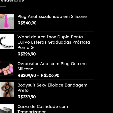
Plug Anal Escalonado em Silicone
R$
540,90
Wand de Aço Inox Dupla Ponta
Curvo Esferas Graduadas Próstata
Ponto G
R$
396,90
Ovipositor Anal com Plug Oco em
Silicone
Faixa
R$
209,90
–
R$
506,90
de
Bodysuit Sexy Ellolace Bandagem
preço:
Preto
R$209,90
R$
239,90
através
R$506,90
Caixa de Castidade com
Temporizador