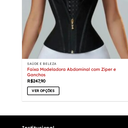
SAÚDE E BELEZA
Faixa Modeladora Abdominal com Zíper e
Ganchos
R$
247,90
VER OPÇÕES
Este
produto
tem
várias
variantes.
Institucional