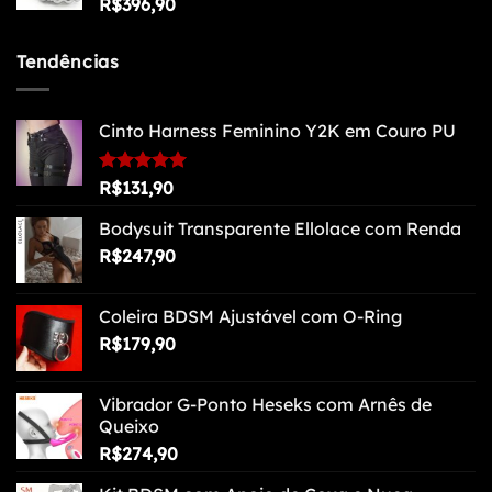
R$
396,90
Tendências
Cinto Harness Feminino Y2K em Couro PU
Avaliação
R$
131,90
5.00
de 5
Bodysuit Transparente Ellolace com Renda
R$
247,90
Coleira BDSM Ajustável com O-Ring
R$
179,90
Vibrador G-Ponto Heseks com Arnês de
Queixo
R$
274,90