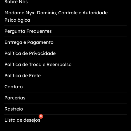
Sobre Nós
ser
escolhidas
Madame Nyx: Domínio, Controle e Autoridade
na
Psicológica
página
do
Pergunta Frequentes
produto
Entrega e Pagamento
Política de Privacidade
Política de Troca e Reembolso
Política de Frete
Contato
Parcerias
Rastreio
Lista de desejos