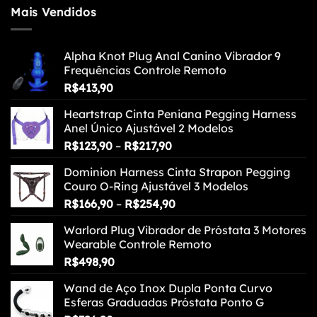
Mais Vendidos
Alpha Knot Plug Anal Canino Vibrador 9
Frequências Controle Remoto
R$
413,90
Heartstrap Cinta Peniana Pegging Harness
Anel Único Ajustável 2 Modelos
Faixa
R$
123,90
–
R$
217,90
de
Dominion Harness Cinta Strapon Pegging
preço:
Couro O-Ring Ajustável 3 Modelos
R$123,90
Faixa
R$
166,90
–
R$
254,90
através
de
R$217,90
Warlord Plug Vibrador de Próstata 3 Motores
preço:
Wearable Controle Remoto
R$166,90
R$
498,90
através
R$254,90
Wand de Aço Inox Dupla Ponta Curvo
Esferas Graduadas Próstata Ponto G