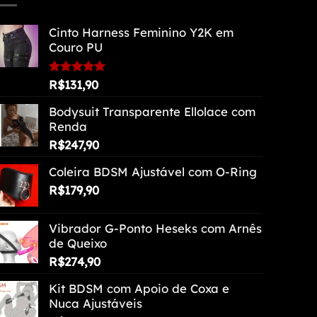
Cinto Harness Feminino Y2K em
Couro PU
Avaliação
R$
131,90
5.00
de 5
Bodysuit Transparente Ellolace com
Renda
R$
247,90
Coleira BDSM Ajustável com O-Ring
R$
179,90
Vibrador G-Ponto Heseks com Arnês
de Queixo
R$
274,90
Kit BDSM com Apoio de Coxa e
Nuca Ajustáveis