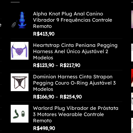
Alpha Knot Plug Anal Canino
Vibrador 9 Frequências Controle
e
Remoto
R$
413,90
Heartstrap Cinta Peniana Pegging
Harness Anel Único Ajustável 2
Modelos
Faixa
R$
123,90
–
R$
217,90
de
Dominion Harness Cinta Strapon
preço:
Pegging Couro O-Ring Ajustável 3
R$123,90
Modelos
através
Faixa
R$
166,90
–
R$
254,90
R$217,90
de
Warlord Plug Vibrador de Próstata
preço:
3 Motores Wearable Controle
R$166,90
Remoto
através
R$
498,90
R$254,90