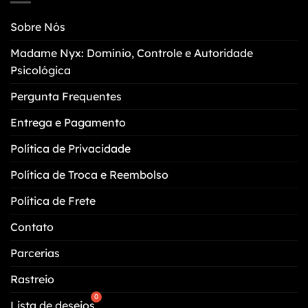
opções
ser
podem
escolhidas
Sobre Nós
ser
na
escolhidas
página
Madame Nyx: Domínio, Controle e Autoridade
na
do
Psicológica
página
produto
do
Pergunta Frequentes
produto
Entrega e Pagamento
Política de Privacidade
Política de Troca e Reembolso
Política de Frete
Contato
Parcerias
Rastreio
Lista de desejos