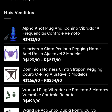
Mais Vendidos
Alpha Knot Plug Anal Canino Vibrador 9
Frequências Controle Remoto
R$
413,90
Heartstrap Cinta Peniana Pegging Harness
Anel Único Ajustável 2 Modelos
Faixa
R$
123,90
–
R$
217,90
de
Dominion Harness Cinta Strapon Pegging
preço:
Couro O-Ring Ajustável 3 Modelos
R$123,90
Faixa
R$
166,90
–
R$
254,90
através
de
R$217,90
Warlord Plug Vibrador de Próstata 3 Motores
preço:
Wearable Controle Remoto
R$166,90
R$
498,90
através
R$254,90
Wand de Aço Inox Dupla Ponta Curvo