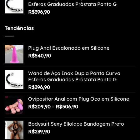
Esferas Graduadas Próstata Ponto G
R$
396,90
Tendências
Plug Anal Escalonado em Silicone
R$
540,90
Wand de Aço Inox Dupla Ponta Curvo
Esferas Graduadas Próstata Ponto G
R$
396,90
Ovipositor Anal com Plug Oco em Silicone
Faixa
R$
209,90
–
R$
506,90
de
preço:
Bodysuit Sexy Ellolace Bandagem Preto
R$209,90
R$
239,90
através
R$506,90