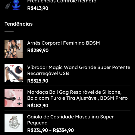
Frequências Controle Remoto
R$
413,90
Tendências
Arnês Corporal Feminino BDSM
R$
289,90
Vibrador Magic Wand Grande Super Potente
Recarregável USB
R$
325,90
Mordaça Ball Gag Respirável de Silicone,
Bola com Furo e Tira Ajustável, BDSM Preto
R$
182,90
Gaiola de Castidade Masculina Super
Pequena
Faixa
R$
231,90
–
R$
334,90