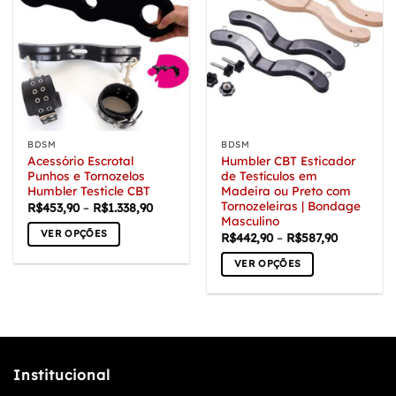
BDSM
BDSM
Acessório Escrotal
Humbler CBT Esticador
Punhos e Tornozelos
de Testículos em
Humbler Testicle CBT
Madeira ou Preto com
Tornozeleiras | Bondage
Faixa
R$
453,90
–
R$
1.338,90
de
Masculino
preço:
VER OPÇÕES
Faixa
R$
442,90
–
R$
587,90
R$453,90
de
através
Este
preço:
R$1.338,90
VER OPÇÕES
R$442,90
produto
através
Este
tem
R$587,90
produto
várias
tem
variantes.
várias
As
variantes.
opções
Institucional
As
podem