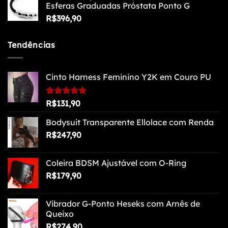
Esferas Graduadas Próstata Ponto G
R$
396,90
Tendências
Cinto Harness Feminino Y2K em Couro PU
Avaliação
R$
131,90
5.00
de 5
Bodysuit Transparente Ellolace com Renda
R$
247,90
Coleira BDSM Ajustável com O-Ring
R$
179,90
Vibrador G-Ponto Heseks com Arnês de
Queixo
R$
274,90