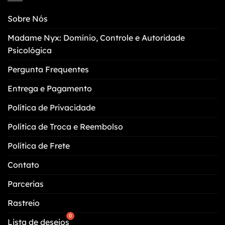
opções
ser
podem
escolhidas
Sobre Nós
ser
na
escolhidas
página
Madame Nyx: Domínio, Controle e Autoridade
na
do
Psicológica
página
produto
do
Pergunta Frequentes
produto
Entrega e Pagamento
Política de Privacidade
Política de Troca e Reembolso
Política de Frete
Contato
Parcerias
Rastreio
Lista de desejos