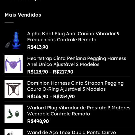
Mais Vendidos
Alpha Knot Plug Anal Canino Vibrador 9
Frequências Controle Remoto
R$
413,90
Heartstrap Cinta Peniana Pegging Harness
Anel Único Ajustável 2 Modelos
Faixa
R$
123,90
–
R$
217,90
de
Dominion Harness Cinta Strapon Pegging
preço:
Couro O-Ring Ajustável 3 Modelos
R$123,90
Faixa
R$
166,90
–
R$
254,90
através
de
R$217,90
Warlord Plug Vibrador de Próstata 3 Motores
preço:
Wearable Controle Remoto
R$166,90
R$
498,90
através
R$254,90
Wand de Aço Inox Dupla Ponta Curvo