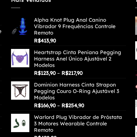
Alpha Knot Plug Anal Canino
Vibrador 9 Frequências Controle
e
Remoto
R$
413,90
Heartstrap Cinta Peniana Pegging
Harness Anel Único Ajustável 2
Modelos
Faixa
R$
123,90
–
R$
217,90
de
Dominion Harness Cinta Strapon
preço:
Pegging Couro O-Ring Ajustável 3
R$123,90
Modelos
através
Faixa
R$
166,90
–
R$
254,90
R$217,90
de
Warlord Plug Vibrador de Próstata
preço:
3 Motores Wearable Controle
R$166,90
Remoto
através