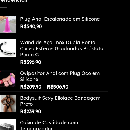
Plug Anal Escalonado em Silicone
R$
540,90
Wand de Aço Inox Dupla Ponta
Curvo Esferas Graduadas Próstata
Ponto G
R$
396,90
Ovipositor Anal com Plug Oco em
Silicone
Faixa
R$
209,90
–
R$
506,90
de
Bodysuit Sexy Ellolace Bandagem
preço:
Preto
R$209,90
R$
239,90
através
R$506,90
Caixa de Castidade com
Temporizador