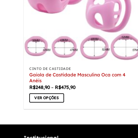
CINTO DE CASTIDADE
Gaiola de Castidade Masculina Oca com 4
Anéis
Faixa
R$
248,90
–
R$
475,90
de
preço:
VER OPÇÕES
R$248,90
através
Este
R$475,90
produto
tem
várias
variantes.
Institucional