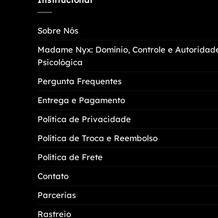
As
opções
Sobre Nós
podem
ser
Madame Nyx: Domínio, Controle e Autoridad
escolhidas
Psicológica
na
página
Pergunta Frequentes
do
Entrega e Pagamento
produto
Política de Privacidade
Política de Troca e Reembolso
Política de Frete
Contato
Parcerias
Rastreio