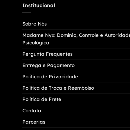
variantes.
Institucional
As
opções
Sobre Nós
podem
ser
Madame Nyx: Domínio, Controle e Autoridad
escolhidas
Psicológica
na
página
Pergunta Frequentes
do
Entrega e Pagamento
produto
Política de Privacidade
Política de Troca e Reembolso
Política de Frete
Contato
Parcerias