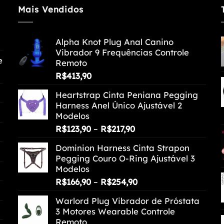
Mais Vendidos
Alpha Knot Plug Anal Canino
Vibrador 9 Frequências Controle
e
Remoto
R$
413,90
Heartstrap Cinta Peniana Pegging
Harness Anel Único Ajustável 2
Modelos
Faixa
R$
123,90
–
R$
217,90
de
Dominion Harness Cinta Strapon
preço:
Pegging Couro O-Ring Ajustável 3
R$123,90
Modelos
através
Faixa
R$
166,90
–
R$
254,90
R$217,90
de
Warlord Plug Vibrador de Próstata
preço:
3 Motores Wearable Controle
R$166,90
Remoto