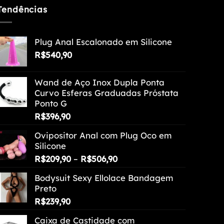
Tendências
Plug Anal Escalonado em Silicone
R$
540,90
Wand de Aço Inox Dupla Ponta
Curvo Esferas Graduadas Próstata
Ponto G
R$
396,90
Ovipositor Anal com Plug Oco em
Silicone
Faixa
R$
209,90
–
R$
506,90
de
Bodysuit Sexy Ellolace Bandagem
preço:
Preto
R$209,90
R$
239,90
através
R$506,90
Caixa de Castidade com