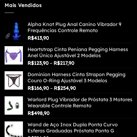
Mais Vendidos
Alpha Knot Plug Anal Canino Vibrador 9
Frequências Controle Remoto
R$
413,90
Heartstrap Cinta Peniana Pegging Harness
Anel Único Ajustável 2 Modelos
Faixa
R$
123,90
–
R$
217,90
de
Dominion Harness Cinta Strapon Pegging
preço:
Couro O-Ring Ajustável 3 Modelos
R$123,90
Faixa
R$
166,90
–
R$
254,90
através
de
R$217,90
Warlord Plug Vibrador de Próstata 3 Motores
preço:
Wearable Controle Remoto
R$166,90
R$
498,90
através
R$254,90
Wand de Aço Inox Dupla Ponta Curvo
Esferas Graduadas Próstata Ponto G