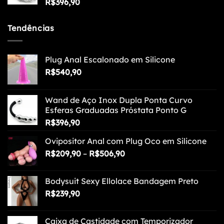
R$
396,90
Tendências
Plug Anal Escalonado em Silicone
R$
540,90
Wand de Aço Inox Dupla Ponta Curvo
Esferas Graduadas Próstata Ponto G
R$
396,90
Ovipositor Anal com Plug Oco em Silicone
Faixa
R$
209,90
–
R$
506,90
de
preço:
Bodysuit Sexy Ellolace Bandagem Preto
R$209,90
R$
239,90
através
R$506,90
Caixa de Castidade com Temporizador