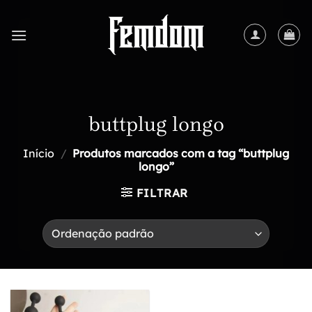
Skip
to
content
buttplug longo
Início
/
Produtos marcados com a tag “buttplug
longo”
FILTRAR