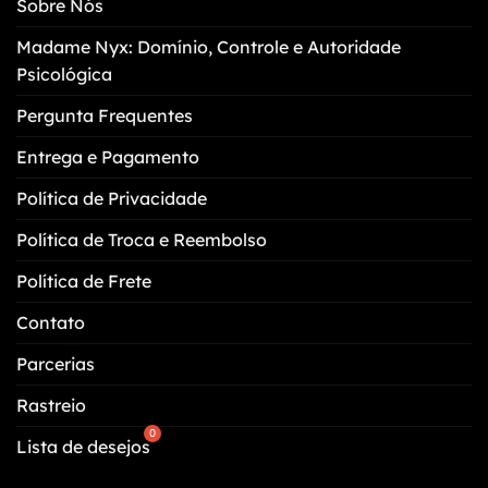
Sobre Nós
ser
escolhidas
Madame Nyx: Domínio, Controle e Autoridade
na
Psicológica
página
do
Pergunta Frequentes
produto
Entrega e Pagamento
Política de Privacidade
Política de Troca e Reembolso
Política de Frete
Contato
Parcerias
Rastreio
Lista de desejos