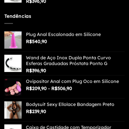
R$
396,90
Tendências
Plug Anal Escalonado em Silicone
R$
540,90
Wand de Aço Inox Dupla Ponta Curvo
Esferas Graduadas Próstata Ponto G
R$
396,90
Ovipositor Anal com Plug Oco em Silicone
Faixa
R$
209,90
–
R$
506,90
de
preço:
Bodysuit Sexy Ellolace Bandagem Preto
R$209,90
R$
239,90
através
R$506,90
Caixa de Castidade com Temporizador