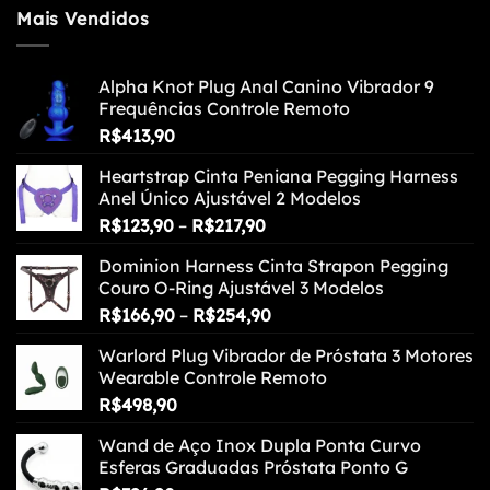
Mais Vendidos
Alpha Knot Plug Anal Canino Vibrador 9
Frequências Controle Remoto
R$
413,90
Heartstrap Cinta Peniana Pegging Harness
Anel Único Ajustável 2 Modelos
Faixa
R$
123,90
–
R$
217,90
de
Dominion Harness Cinta Strapon Pegging
preço:
Couro O-Ring Ajustável 3 Modelos
R$123,90
Faixa
R$
166,90
–
R$
254,90
através
de
R$217,90
Warlord Plug Vibrador de Próstata 3 Motores
preço:
Wearable Controle Remoto
R$166,90
R$
498,90
através
R$254,90
Wand de Aço Inox Dupla Ponta Curvo
Esferas Graduadas Próstata Ponto G