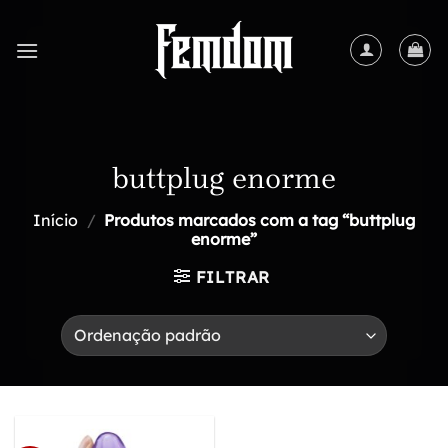
Skip
to
content
buttplug enorme
Início
/
Produtos marcados com a tag “buttplug
enorme”
FILTRAR