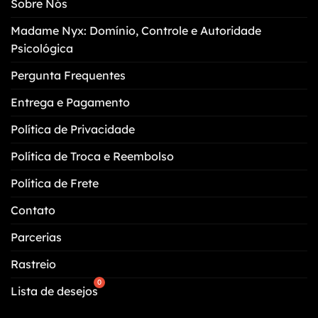
Sobre Nós
ser
escolhidas
Madame Nyx: Domínio, Controle e Autoridade
na
Psicológica
página
do
Pergunta Frequentes
produto
Entrega e Pagamento
Política de Privacidade
Política de Troca e Reembolso
Política de Frete
Contato
Parcerias
Rastreio
Lista de desejos