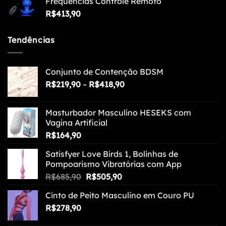
Frequências Controle Remoto
R$
413,90
Tendências
Conjunto de Contenção BDSM
Faixa
R$
219,90
–
R$
418,90
de
preço:
Masturbador Masculino HESEKS com
R$219,90
Vagina Artificial
através
R$
164,90
R$418,90
Satisfyer Love Birds 1, Bolinhas de
Pompoarismo Vibratórias com App
O
O
R$
685,90
R$
505,90
preço
preço
Cinto de Peito Masculino em Couro PU
original
atual
R$
278,90
era:
é:
R$685,90.
R$505,90.