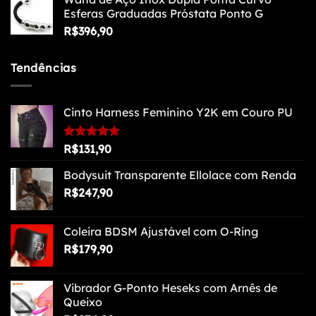
Esferas Graduadas Próstata Ponto G
R$
396,90
Tendências
Cinto Harness Feminino Y2K em Couro PU
Avaliação
R$
131,90
5.00
de 5
Bodysuit Transparente Ellolace com Renda
R$
247,90
Coleira BDSM Ajustável com O-Ring
R$
179,90
Vibrador G-Ponto Heseks com Arnês de
Queixo