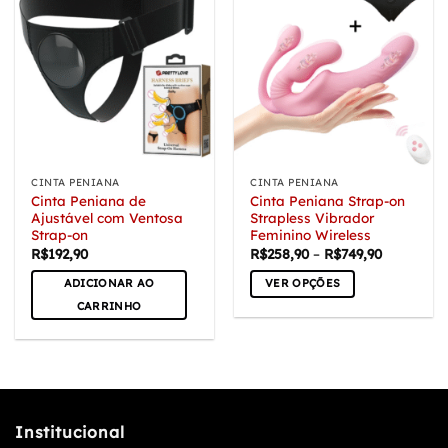
CINTA PENIANA
CINTA PENIANA
Cinta Peniana de
Cinta Peniana Strap-on
Ajustável com Ventosa
Strapless Vibrador
Strap-on
Feminino Wireless
Faixa
R$
192,90
R$
258,90
–
R$
749,90
de
preço:
ADICIONAR AO
VER OPÇÕES
R$258,90
através
Este
CARRINHO
R$749,90
produto
tem
várias
variantes.
As
Institucional
opções