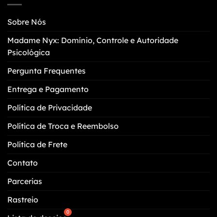
podem
ser
Sobre Nós
escolhidas
na
Madame Nyx: Domínio, Controle e Autoridade
página
Psicológica
do
produto
Pergunta Frequentes
Entrega e Pagamento
Política de Privacidade
Política de Troca e Reembolso
Política de Frete
Contato
Parcerias
Rastreio