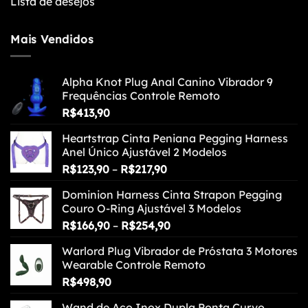
Lista de desejos
Mais Vendidos
Alpha Knot Plug Anal Canino Vibrador 9
Frequências Controle Remoto
R$
413,90
Heartstrap Cinta Peniana Pegging Harness
Anel Único Ajustável 2 Modelos
Faixa
R$
123,90
–
R$
217,90
de
Dominion Harness Cinta Strapon Pegging
preço:
Couro O-Ring Ajustável 3 Modelos
R$123,90
Faixa
R$
166,90
–
R$
254,90
através
de
R$217,90
Warlord Plug Vibrador de Próstata 3 Motores
preço:
Wearable Controle Remoto
R$166,90
R$
498,90
através
R$254,90
Wand de Aço Inox Dupla Ponta Curvo