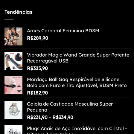
Tendências
Arnês Corporal Feminino BDSM
R$
289,90
Vibrador Magic Wand Grande Super Potente
Recarregável USB
R$
325,90
Mordaça Ball Gag Respirável de Silicone,
Bola com Furo e Tira Ajustável, BDSM Preto
R$
182,90
Gaiola de Castidade Masculina Super
Pequena
Faixa
R$
231,90
–
R$
334,90
de
Plugs Anais de Aço Inoxidável com Cristal –
preço: