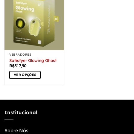
VIBRADORES
Satisfyer Glowing Ghost
R$
517,90
VER OPÇÕES
Este
produto
tem
várias
variantes.
Institucional
As
opções
podem
Sobre Nós
ser