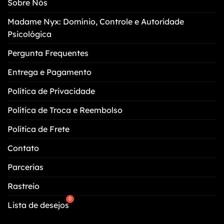
Sobre Nós
ser
escolhidas
Madame Nyx: Domínio, Controle e Autoridade
na
Psicológica
página
do
Pergunta Frequentes
produto
Entrega e Pagamento
Política de Privacidade
Política de Troca e Reembolso
Política de Frete
Contato
Parcerias
Rastreio
Lista de desejos