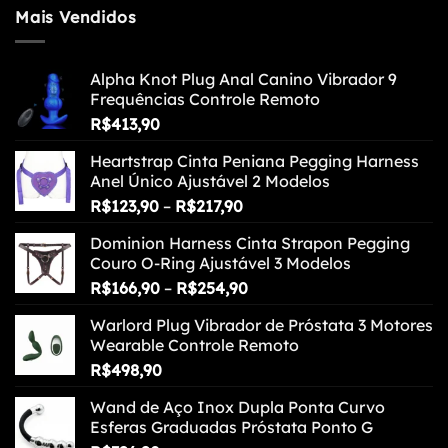
Mais Vendidos
Alpha Knot Plug Anal Canino Vibrador 9
Frequências Controle Remoto
R$
413,90
Heartstrap Cinta Peniana Pegging Harness
Anel Único Ajustável 2 Modelos
Faixa
R$
123,90
–
R$
217,90
de
Dominion Harness Cinta Strapon Pegging
preço:
Couro O-Ring Ajustável 3 Modelos
R$123,90
Faixa
R$
166,90
–
R$
254,90
através
de
R$217,90
Warlord Plug Vibrador de Próstata 3 Motores
preço:
Wearable Controle Remoto
R$166,90
R$
498,90
através
R$254,90
Wand de Aço Inox Dupla Ponta Curvo
Esferas Graduadas Próstata Ponto G