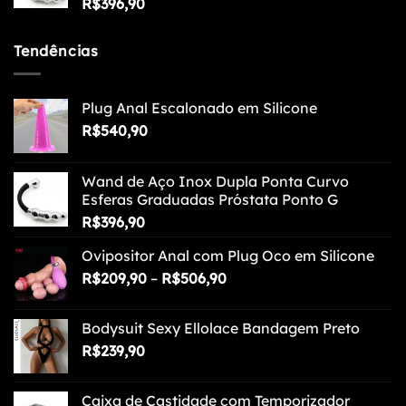
R$
396,90
Tendências
Plug Anal Escalonado em Silicone
R$
540,90
Wand de Aço Inox Dupla Ponta Curvo
Esferas Graduadas Próstata Ponto G
R$
396,90
Ovipositor Anal com Plug Oco em Silicone
Faixa
R$
209,90
–
R$
506,90
de
preço:
Bodysuit Sexy Ellolace Bandagem Preto
R$209,90
R$
239,90
através
R$506,90
Caixa de Castidade com Temporizador