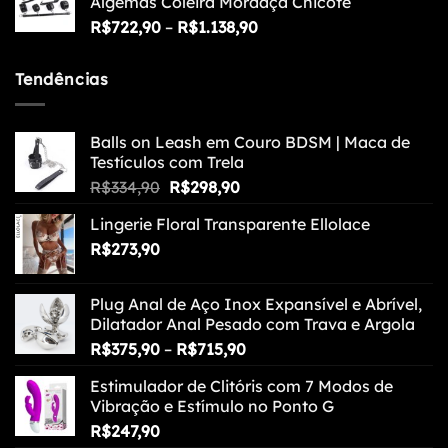
Algemas Coleira Mordaça Chicote
Faixa
R$
722,90
–
R$
1.138,90
de
preço:
Tendências
R$722,90
através
R$1.138,90
Balls on Leash em Couro BDSM | Maca de
Testículos com Trela
O
O
R$
334,90
R$
298,90
preço
preço
Lingerie Floral Transparente Ellolace
original
atual
R$
273,90
era:
é:
R$334,90.
R$298,90.
Plug Anal de Aço Inox Expansível e Abrível,
Dilatador Anal Pesado com Trava e Argola
Faixa
R$
375,90
–
R$
715,90
de
Estimulador de Clitóris com 7 Modos de
preço:
Vibração e Estímulo no Ponto G
R$375,90
R$
247,90
através