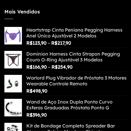
Mais Vendidos
Heartstrap Cinta Peniana Pegging Harness
Anel Único Ajustável 2 Modelos
Faixa
R$
123,90
–
R$
217,90
de
Dominion Harness Cinta Strapon Pegging
preço:
Couro O-Ring Ajustável 3 Modelos
R$123,90
Faixa
R$
166,90
–
R$
254,90
através
de
R$217,90
Warlord Plug Vibrador de Próstata 3 Motores
preço:
Wearable Controle Remoto
R$166,90
R$
498,90
através
R$254,90
Wand de Aço Inox Dupla Ponta Curvo
Esferas Graduadas Próstata Ponto G
R$
396,90
Kit de Bondage Completo Spreader Bar