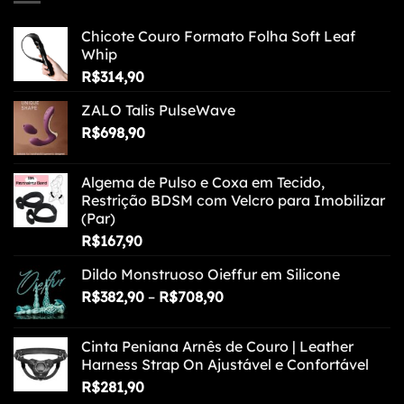
através
R$217,90
Chicote Couro Formato Folha Soft Leaf
Whip
R$
314,90
ZALO Talis PulseWave
R$
698,90
Algema de Pulso e Coxa em Tecido,
Restrição BDSM com Velcro para Imobilizar
(Par)
R$
167,90
Dildo Monstruoso Oieffur em Silicone
Faixa
R$
382,90
–
R$
708,90
de
preço:
Cinta Peniana Arnês de Couro | Leather
R$382,90
Harness Strap On Ajustável e Confortável
através
R$
281,90
R$708,90