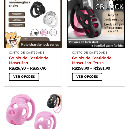
CINTO DE CASTIDADE
CINTO DE CASTIDADE
Gaiola de Castidade
Gaiola de Castidade
Masculina
Masculina Jeusn
Faixa
Faixa
R$
326,90
–
R$
357,90
R$
258,90
–
R$
281,90
de
de
preço:
preço:
VER OPÇÕES
VER OPÇÕES
R$326,90
R$258,90
através
através
Este
Este
R$357,90
R$281,90
produto
produto
tem
tem
várias
várias
variantes.
variantes.
As
As
opções
opções
podem
podem