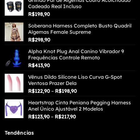
Grilhão Par de Algemas Couro Acolchoado
Cadeado Real Incluso
R$
198,90
Soberana Harness Completo Busto Quadril
Algemas Female Supreme
R$
298,90
Alpha Knot Plug Anal Canino Vibrador 9
Frequências Controle Remoto
R$
413,90
Vênus Dildo Silicone Liso Curva G-Spot
Ventosa Prazer Dela
Faixa
R$
122,90
–
R$
198,90
de
Heartstrap Cinta Peniana Pegging Harness
preço:
Anel Único Ajustável 2 Modelos
R$122,90
Faixa
R$
123,90
–
R$
217,90
através
de
R$198,90
preço:
Tendências
R$123,90