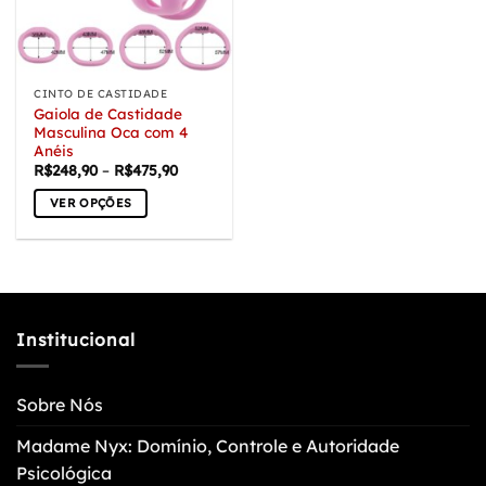
ser
ser
escolhidas
escolhidas
na
na
página
página
CINTO DE CASTIDADE
do
do
Gaiola de Castidade
produto
produto
Masculina Oca com 4
Anéis
Faixa
R$
248,90
–
R$
475,90
de
preço:
VER OPÇÕES
R$248,90
através
Este
R$475,90
produto
tem
várias
variantes.
Institucional
As
opções
podem
Sobre Nós
ser
escolhidas
Madame Nyx: Domínio, Controle e Autoridade
na
Psicológica
página