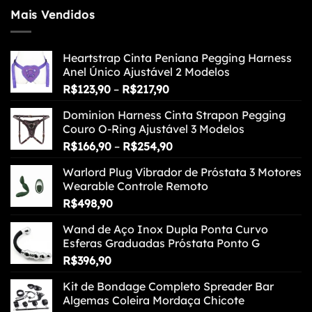
Mais Vendidos
Heartstrap Cinta Peniana Pegging Harness
Anel Único Ajustável 2 Modelos
Faixa
R$
123,90
–
R$
217,90
de
Dominion Harness Cinta Strapon Pegging
preço:
Couro O-Ring Ajustável 3 Modelos
R$123,90
Faixa
R$
166,90
–
R$
254,90
através
de
R$217,90
Warlord Plug Vibrador de Próstata 3 Motores
preço:
Wearable Controle Remoto
R$166,90
R$
498,90
através
R$254,90
Wand de Aço Inox Dupla Ponta Curvo
Esferas Graduadas Próstata Ponto G
R$
396,90
Kit de Bondage Completo Spreader Bar
Algemas Coleira Mordaça Chicote