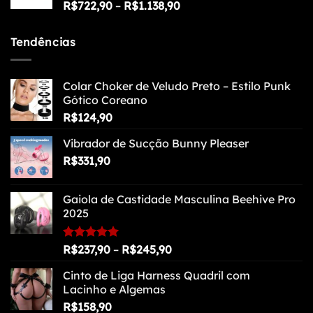
Faixa
R$
722,90
–
R$
1.138,90
de
preço:
Tendências
R$722,90
através
R$1.138,90
Colar Choker de Veludo Preto – Estilo Punk
Gótico Coreano
R$
124,90
Vibrador de Sucção Bunny Pleaser
R$
331,90
Gaiola de Castidade Masculina Beehive Pro
2025
Faixa
Avaliação
R$
237,90
–
R$
245,90
5.00
de 5
de
Cinto de Liga Harness Quadril com
preço:
Lacinho e Algemas
R$237,90
R$
158,90
através