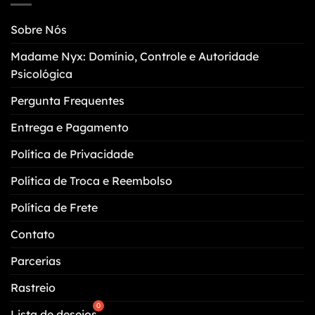
opções
podem
Sobre Nós
ser
escolhidas
Madame Nyx: Domínio, Controle e Autoridade
na
Psicológica
página
do
Pergunta Frequentes
produto
Entrega e Pagamento
Política de Privacidade
Política de Troca e Reembolso
Política de Frete
Contato
Parcerias
Rastreio
Lista de desejos