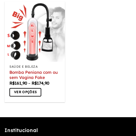
SAÚDE E BELEZA
Bomba Peniana com ou
sem Vagina Fake
Faixa
R$
161,90
–
R$
174,90
de
preço:
VER OPÇÕES
R$161,90
através
Este
R$174,90
produto
tem
várias
variantes.
Institucional
As