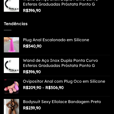
Esferas Graduadas Próstata Ponto G
R$
396,90
Tendências
Plug Anal Escalonado em Silicone
R$
540,90
Wand de Aço Inox Dupla Ponta Curvo
Esferas Graduadas Próstata Ponto G
R$
396,90
Ovipositor Anal com Plug Oco em Silicone
Faixa
R$
209,90
–
R$
506,90
de
preço:
Bodysuit Sexy Ellolace Bandagem Preto
R$209,90
R$
239,90
através
R$506,90