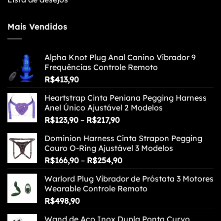
Mais Vendidos
Alpha Knot Plug Anal Canino Vibrador 9
Frequências Controle Remoto
R$
413,90
Heartstrap Cinta Peniana Pegging Harness
Anel Único Ajustável 2 Modelos
Faixa
R$
123,90
–
R$
217,90
de
Dominion Harness Cinta Strapon Pegging
preço:
Couro O-Ring Ajustável 3 Modelos
R$123,90
Faixa
R$
166,90
–
R$
254,90
através
de
R$217,90
Warlord Plug Vibrador de Próstata 3 Motores
preço:
Wearable Controle Remoto
R$166,90
R$
498,90
através
R$254,90
Wand de Aço Inox Dupla Ponta Curvo