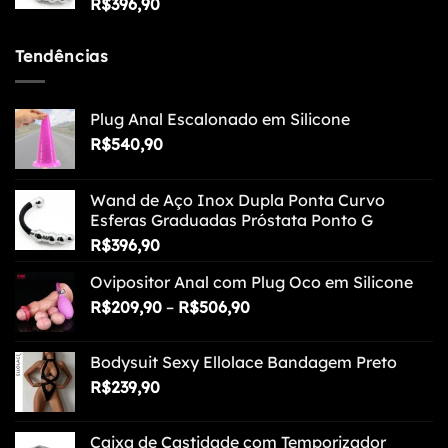
R$
396,90
Tendências
Plug Anal Escalonado em Silicone
R$
540,90
Wand de Aço Inox Dupla Ponta Curvo
Esferas Graduadas Próstata Ponto G
R$
396,90
Ovipositor Anal com Plug Oco em Silicone
Faixa
R$
209,90
–
R$
506,90
de
preço:
Bodysuit Sexy Ellolace Bandagem Preto
R$209,90
R$
239,90
através
R$506,90
Caixa de Castidade com Temporizador