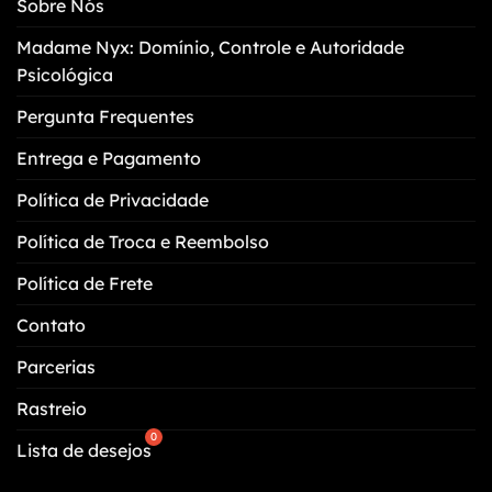
Sobre Nós
ser
escolhidas
Madame Nyx: Domínio, Controle e Autoridade
na
Psicológica
página
do
Pergunta Frequentes
produto
Entrega e Pagamento
Política de Privacidade
Política de Troca e Reembolso
Política de Frete
Contato
Parcerias
Rastreio
Lista de desejos