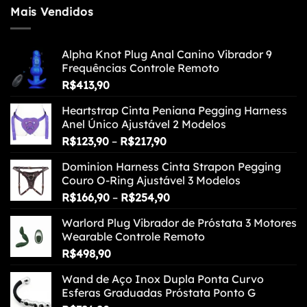
Mais Vendidos
Alpha Knot Plug Anal Canino Vibrador 9
Frequências Controle Remoto
R$
413,90
Heartstrap Cinta Peniana Pegging Harness
Anel Único Ajustável 2 Modelos
Faixa
R$
123,90
–
R$
217,90
de
Dominion Harness Cinta Strapon Pegging
preço:
Couro O-Ring Ajustável 3 Modelos
R$123,90
Faixa
R$
166,90
–
R$
254,90
através
de
R$217,90
Warlord Plug Vibrador de Próstata 3 Motores
preço:
Wearable Controle Remoto
R$166,90
R$
498,90
através
R$254,90
Wand de Aço Inox Dupla Ponta Curvo
Esferas Graduadas Próstata Ponto G