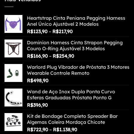
Heartstrap Cinta Peniana Pegging Harness
Anel Único Ajustável 2 Modelos
Faixa
R$
123,90
–
R$
217,90
de
Dominion Harness Cinta Strapon Pegging
preço:
Couro O-Ring Ajustável 3 Modelos
R$123,90
Faixa
R$
166,90
–
R$
254,90
através
de
R$217,90
Warlord Plug Vibrador de Próstata 3 Motores
preço:
Wearable Controle Remoto
R$166,90
R$
498,90
através
R$254,90
Wand de Aço Inox Dupla Ponta Curvo
Esferas Graduadas Próstata Ponto G
R$
396,90
Kit de Bondage Completo Spreader Bar
Algemas Coleira Mordaça Chicote
Faixa
R$
722,90
–
R$
1.138,90