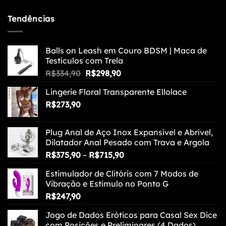
de
preço:
Tendências
R$722,90
através
R$1.138,90
Balls on Leash em Couro BDSM | Maca de
Testículos com Trela
O
O
R$
334,90
R$
298,90
preço
preço
Lingerie Floral Transparente Ellolace
original
atual
R$
273,90
era:
é:
R$334,90.
R$298,90.
Plug Anal de Aço Inox Expansível e Abrível,
Dilatador Anal Pesado com Trava e Argola
Faixa
R$
375,90
–
R$
715,90
de
Estimulador de Clitóris com 7 Modos de
preço:
Vibração e Estímulo no Ponto G
R$375,90
R$
247,90
através
R$715,90
Jogo de Dados Eróticos para Casal Sex Dice
com Posições e Preliminares (4 Dados)