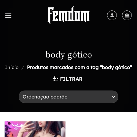
Skip
to
content
body gótico
Início
/
Produtos marcados com a tag “body gótico”
FILTRAR