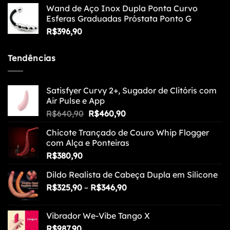
R$254,90
Wand de Aço Inox Dupla Ponta Curvo
Esferas Graduadas Próstata Ponto G
R$
396,90
Tendências
Satisfyer Curvy 2+, Sugador de Clitóris com
Air Pulse e App
O
O
R$
640,90
R$
460,90
preço
preço
Chicote Trançado de Couro Whip Flogger
original
atual
com Alça e Ponteiras
era:
é:
R$
380,90
R$640,90.
R$460,90.
Dildo Realista de Cabeça Dupla em Silicone
Faixa
R$
325,90
–
R$
346,90
de
preço:
Vibrador We-Vibe Tango X
R$325,90
R$
987,90
através