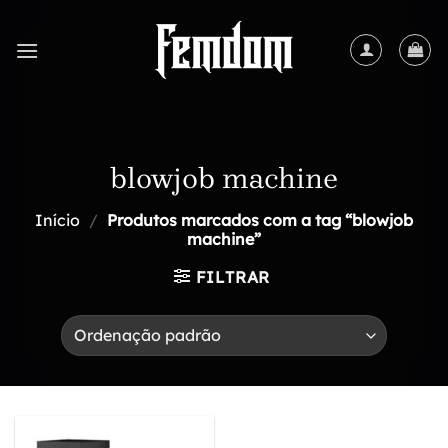
Skip
to
content
blowjob machine
Início
/
Produtos marcados com a tag “blowjob
machine”
FILTRAR