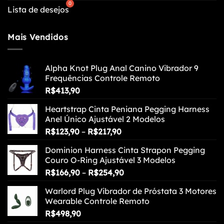
Lista de desejos
Mais Vendidos
Alpha Knot Plug Anal Canino Vibrador 9
Frequências Controle Remoto
R$
413,90
Heartstrap Cinta Peniana Pegging Harness
Anel Único Ajustável 2 Modelos
Faixa
R$
123,90
–
R$
217,90
de
Dominion Harness Cinta Strapon Pegging
preço:
Couro O-Ring Ajustável 3 Modelos
R$123,90
Faixa
R$
166,90
–
R$
254,90
através
de
R$217,90
Warlord Plug Vibrador de Próstata 3 Motores
preço:
Wearable Controle Remoto
R$166,90
R$
498,90
através