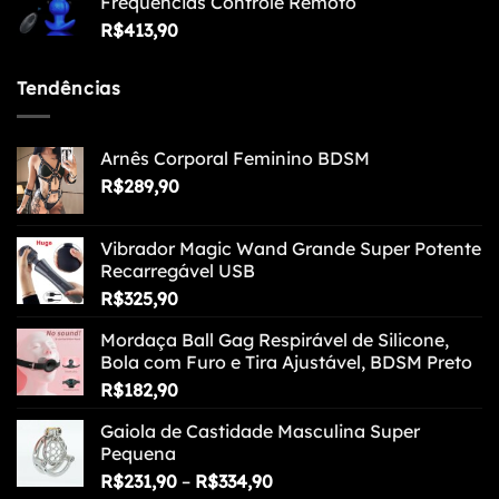
Frequências Controle Remoto
R$
413,90
Tendências
Arnês Corporal Feminino BDSM
R$
289,90
Vibrador Magic Wand Grande Super Potente
Recarregável USB
R$
325,90
Mordaça Ball Gag Respirável de Silicone,
Bola com Furo e Tira Ajustável, BDSM Preto
R$
182,90
Gaiola de Castidade Masculina Super
Pequena
Faixa
R$
231,90
–
R$
334,90