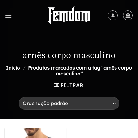
Skip
to
content
arnês corpo masculino
Início
/
Produtos marcados com a tag “arnês corpo
masculino”
FILTRAR