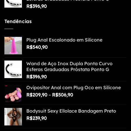
R$
396,90
Tendências
Plug Anal Escalonado em Silicone
R$
540,90
Wand de Aço Inox Dupla Ponta Curvo
Esferas Graduadas Próstata Ponto G
R$
396,90
Ovipositor Anal com Plug Oco em Silicone
Faixa
R$
209,90
–
R$
506,90
de
preço:
Bodysuit Sexy Ellolace Bandagem Preto
R$209,90
R$
239,90
através
R$506,90