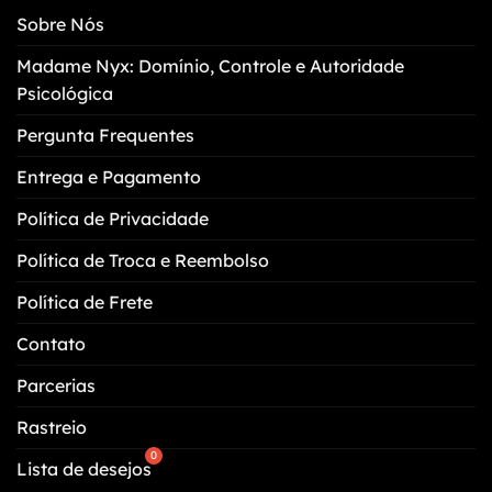
podem
Sobre Nós
ser
escolhidas
Madame Nyx: Domínio, Controle e Autoridade
na
Psicológica
página
do
Pergunta Frequentes
produto
Entrega e Pagamento
Política de Privacidade
Política de Troca e Reembolso
Política de Frete
Contato
Parcerias
Rastreio
Lista de desejos