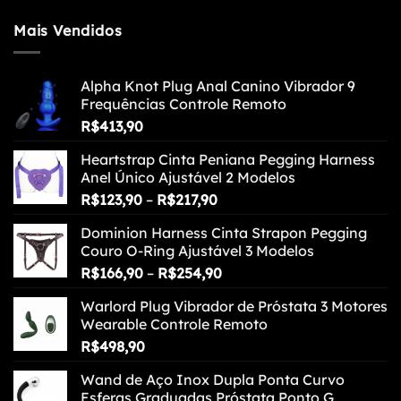
Mais Vendidos
Alpha Knot Plug Anal Canino Vibrador 9
Frequências Controle Remoto
R$
413,90
Heartstrap Cinta Peniana Pegging Harness
Anel Único Ajustável 2 Modelos
Faixa
R$
123,90
–
R$
217,90
de
Dominion Harness Cinta Strapon Pegging
preço:
Couro O-Ring Ajustável 3 Modelos
R$123,90
Faixa
R$
166,90
–
R$
254,90
através
de
R$217,90
Warlord Plug Vibrador de Próstata 3 Motores
preço:
Wearable Controle Remoto
R$166,90
R$
498,90
através
R$254,90
Wand de Aço Inox Dupla Ponta Curvo
Esferas Graduadas Próstata Ponto G