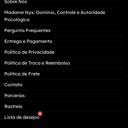
Sobre Nós
ser
escolhidas
Madame Nyx: Domínio, Controle e Autoridade
na
Psicológica
página
do
Pergunta Frequentes
produto
Entrega e Pagamento
Política de Privacidade
Política de Troca e Reembolso
Política de Frete
Contato
Parcerias
Rastreio
Lista de desejos