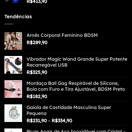
R$
413,90
Tendências
Arnês Corporal Feminino BDSM
R$
289,90
Vibrador Magic Wand Grande Super Potente
Recarregável USB
R$
325,90
Mordaça Ball Gag Respirável de Silicone,
Bola com Furo e Tira Ajustável, BDSM Preto
R$
182,90
Gaiola de Castidade Masculina Super
Pequena
Faixa
R$
231,90
–
R$
334,90
de
Plugs Anais de Aço Inoxidável com Cristal –