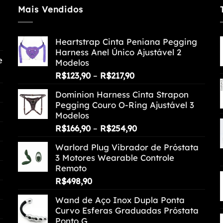
Mais Vendidos
Heartstrap Cinta Peniana Pegging
Harness Anel Único Ajustável 2
e
Modelos
Faixa
R$
123,90
–
R$
217,90
de
Dominion Harness Cinta Strapon
preço:
Pegging Couro O-Ring Ajustável 3
R$123,90
Modelos
através
Faixa
R$
166,90
–
R$
254,90
R$217,90
de
Warlord Plug Vibrador de Próstata
preço:
3 Motores Wearable Controle
R$166,90
Remoto
através
R$
498,90
R$254,90
Wand de Aço Inox Dupla Ponta
Curvo Esferas Graduadas Próstata
Ponto G