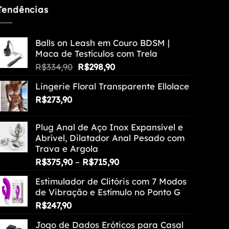
Tendências
Balls on Leash em Couro BDSM |
Maca de Testículos com Trela
O
O
R$
334,90
R$
298,90
preço
preço
Lingerie Floral Transparente Ellolace
original
atual
R$
273,90
era:
é:
R$334,90.
R$298,90.
Plug Anal de Aço Inox Expansível e
Abrível, Dilatador Anal Pesado com
Trava e Argola
Faixa
R$
375,90
–
R$
715,90
de
Estimulador de Clitóris com 7 Modos
preço:
de Vibração e Estímulo no Ponto G
R$375,90
R$
247,90
através
R$715,90
Jogo de Dados Eróticos para Casal