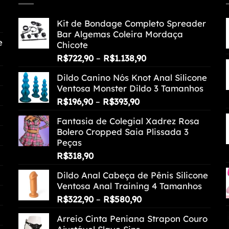
Kit de Bondage Completo Spreader
Bar Algemas Coleira Mordaça
e
Chicote
Faixa
R$
722,90
–
R$
1.138,90
de
Dildo Canino Nós Knot Anal Silicone
preço:
Ventosa Monster Dildo 3 Tamanhos
R$722,90
Faixa
R$
196,90
–
R$
393,90
através
de
R$1.138,90
Fantasia de Colegial Xadrez Rosa
preço:
Bolero Cropped Saia Plissada 3
R$196,90
Peças
através
R$
318,90
R$393,90
Dildo Anal Cabeça de Pênis Silicone
Ventosa Anal Training 4 Tamanhos
Faixa
R$
322,90
–
R$
580,90
de
Arreio Cinta Peniana Strapon Couro
preço: