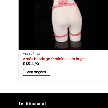
VESTUÁRIO
Arnês bondage feminino com laços
R$
511,90
VER OPÇÕES
Este
produto
tem
várias
variantes.
Institucional
As