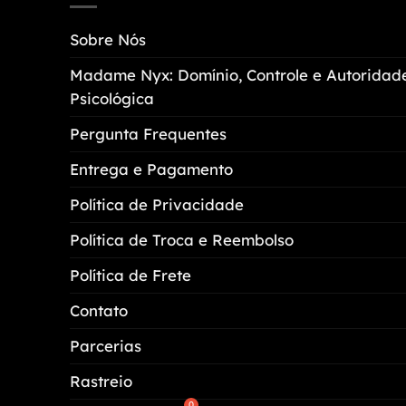
opções
Sobre Nós
podem
ser
Madame Nyx: Domínio, Controle e Autoridad
escolhidas
Psicológica
na
página
Pergunta Frequentes
do
Entrega e Pagamento
produto
Política de Privacidade
Política de Troca e Reembolso
Política de Frete
Contato
Parcerias
Rastreio