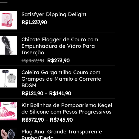
Satisfyer Dipping Delight
R$
1.237,90
Chicote Flogger de Couro com
Empunhadura de Vidro Para
Inserção
O
O
R$
432,90
R$
273,90
preço
preço
Coleira Gargantilha Couro com
original
atual
Grampos de Mamilo e Corrente
era:
é:
BDSM
R$432,90.
R$273,90.
Faixa
R$
121,90
–
R$
141,90
de
Kit Bolinhas de Pompoarismo Kegel
preço:
de Silicone com Pesos Progressivos
R$121,90
Faixa
R$
372,90
–
R$
745,90
através
de
R$141,90
Plug Anal Grande Transparente
preço:
Punho/Dedo