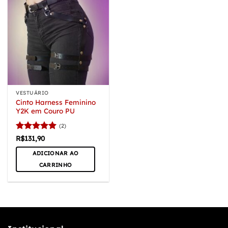
VESTUÁRIO
Cinto Harness Feminino
Y2K em Couro PU
(2)
Avaliação
5
R$
131,90
de 5
ADICIONAR AO
CARRINHO