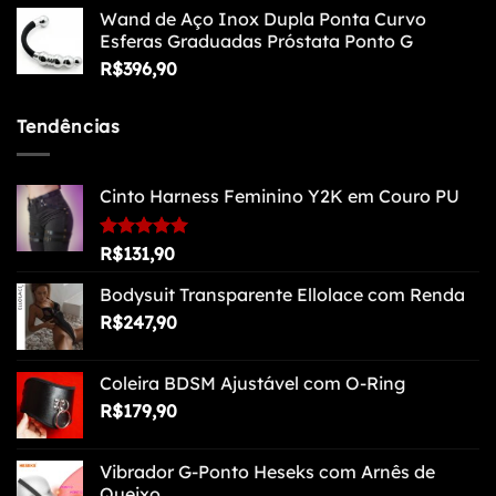
R$254,90
Wand de Aço Inox Dupla Ponta Curvo
Esferas Graduadas Próstata Ponto G
R$
396,90
Tendências
Cinto Harness Feminino Y2K em Couro PU
Avaliação
R$
131,90
5.00
de 5
Bodysuit Transparente Ellolace com Renda
R$
247,90
Coleira BDSM Ajustável com O-Ring
R$
179,90
Vibrador G-Ponto Heseks com Arnês de
Queixo