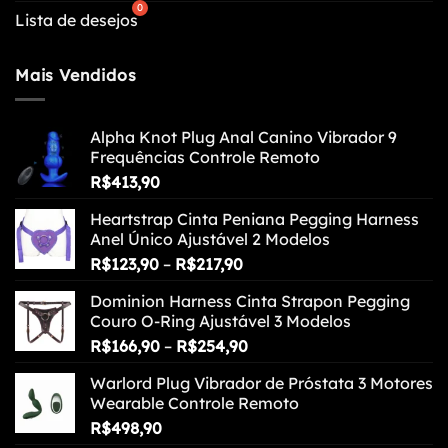
Lista de desejos
Mais Vendidos
Alpha Knot Plug Anal Canino Vibrador 9
Frequências Controle Remoto
R$
413,90
Heartstrap Cinta Peniana Pegging Harness
Anel Único Ajustável 2 Modelos
Faixa
R$
123,90
–
R$
217,90
de
Dominion Harness Cinta Strapon Pegging
preço:
Couro O-Ring Ajustável 3 Modelos
R$123,90
Faixa
R$
166,90
–
R$
254,90
através
de
R$217,90
Warlord Plug Vibrador de Próstata 3 Motores
preço:
Wearable Controle Remoto
R$166,90
R$
498,90
através